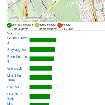
Quellen:
DORIS
,
basemap.at
sehr gering belastet
gering belastet
belastet
0 bis 35 µg/m³
35 bis 50 µg/m³
> 50 µg/m³
Station
Gallneukirchen
3
Steyregg-Au
Enns-Kristein
3
Grünbach
Linz-24er-
Turm
Bad Zell
Linz-Neue
Welt
Linz-