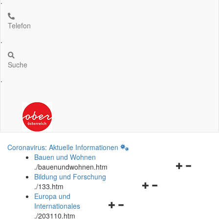
.
Telefon
.
Suche
.
Coronavirus: Aktuelle Informationen
Bauen und Wohnen
Navigationsm
.
/bauenundwohnen.htm
öffnen
Bildung und Forschung
Navigationsmenü
und
.
/133.htm
öffnen
schließen
Europa und
Navigationsmenü
und
Internationales
öffnen
schließen
.
/203110.htm