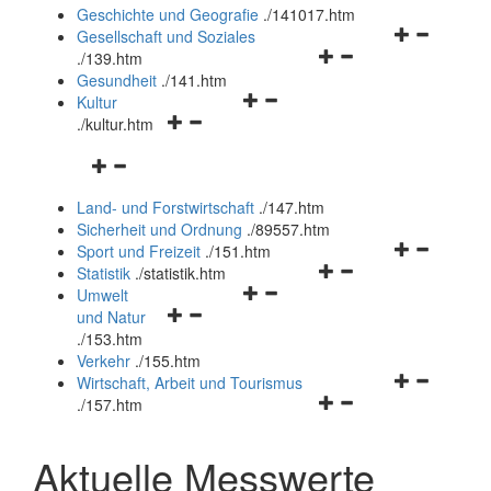
und
Geschichte und Geografie
.
/141017.htm
schließen
Navigationsm
Gesellschaft und Soziales
Navigationsmenü
öffnen
.
/139.htm
öffnen
und
Gesundheit
.
/141.htm
Navigationsmenü
und
schließen
Kultur
Navigationsmenü
öffnen
schließen
.
/kultur.htm
öffnen
und
Navigationsmenü
und
schließen
öffnen
schließen
Land- und Forstwirtschaft
.
/147.htm
und
Sicherheit und Ordnung
.
/89557.htm
schließen
Navigationsm
Sport und Freizeit
.
/151.htm
Navigationsmenü
öffnen
Statistik
.
/statistik.htm
Navigationsmenü
öffnen
und
Umwelt
Navigationsmenü
öffnen
und
schließen
und Natur
öffnen
und
schließen
.
/153.htm
und
schließen
Verkehr
.
/155.htm
schließen
Navigationsm
Wirtschaft, Arbeit und Tourismus
Navigationsmenü
öffnen
.
/157.htm
öffnen
und
und
schließen
Aktuelle Messwerte
schließen