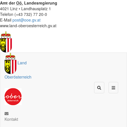
Amt der
Oö.
Landesregierung
4021 Linz • Landhausplatz 1
Telefon (+43 732) 77 20-0
E-Mail
post@ooe.gv.at
www.land-oberoesterreich.gv.at
Land
Oberösterreich
Kontakt