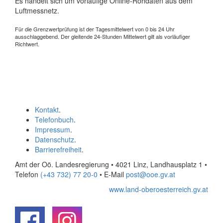
Es handelt sich um vorläufige Online-Rohdaten aus dem
Luftmessnetz.
Für die Grenzwertprüfung ist der Tagesmittelwert von 0 bis 24 Uhr
ausschlaggebend. Der gleitende 24-Stunden Mittelwert gilt als vorläufiger
Richtwert.
Kontakt
.
Telefonbuch
.
Impressum
.
Datenschutz
.
Barrierefreiheit
.
Amt der Oö. Landesregierung • 4021 Linz, Landhausplatz 1
•
Telefon
(+43 732) 77 20-0
• E-Mail
post@ooe.gv.at
www.land-oberoesterreich.gv.at