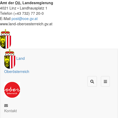
Amt der
Oö.
Landesregierung
4021 Linz • Landhausplatz 1
Telefon (+43 732) 77 20-0
E-Mail
post@ooe.gv.at
www.land-oberoesterreich.gv.at
Land
Oberösterreich
Kontakt