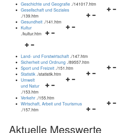
und
Geschichte und Geografie
.
/141017.htm
schließen
Navigationsm
Gesellschaft und Soziales
Navigationsmenü
öffnen
.
/139.htm
öffnen
und
Gesundheit
.
/141.htm
Navigationsmenü
und
schließen
Kultur
Navigationsmenü
öffnen
schließen
.
/kultur.htm
öffnen
und
Navigationsmenü
und
schließen
öffnen
schließen
Land- und Forstwirtschaft
.
/147.htm
und
Sicherheit und Ordnung
.
/89557.htm
schließen
Navigationsm
Sport und Freizeit
.
/151.htm
Navigationsmenü
öffnen
Statistik
.
/statistik.htm
Navigationsmenü
öffnen
und
Umwelt
Navigationsmenü
öffnen
und
schließen
und Natur
öffnen
und
schließen
.
/153.htm
und
schließen
Verkehr
.
/155.htm
schließen
Navigationsm
Wirtschaft, Arbeit und Tourismus
Navigationsmenü
öffnen
.
/157.htm
öffnen
und
und
schließen
Aktuelle Messwerte
schließen