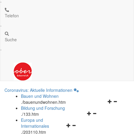
.
Telefon
.
Suche
.
Coronavirus: Aktuelle Informationen
Bauen und Wohnen
Navigationsm
.
/bauenundwohnen.htm
öffnen
Bildung und Forschung
Navigationsmenü
und
.
/133.htm
öffnen
schließen
Europa und
Navigationsmenü
und
Internationales
öffnen
schließen
.
/203110.htm