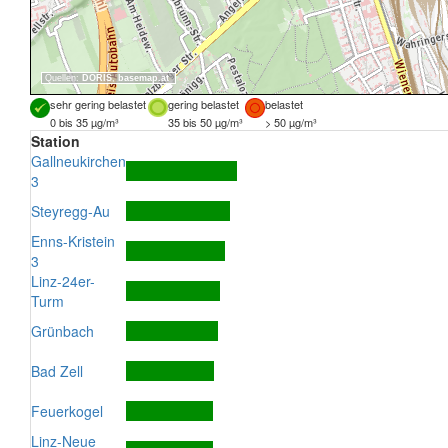
Quellen:
DORIS
,
basemap.at
sehr gering belastet
gering belastet
belastet
0 bis 35 µg/m³
35 bis 50 µg/m³
> 50 µg/m³
Station
Gallneukirchen
3
Steyregg-Au
Enns-Kristein
3
Linz-24er-
Turm
Grünbach
Bad Zell
Feuerkogel
Linz-Neue