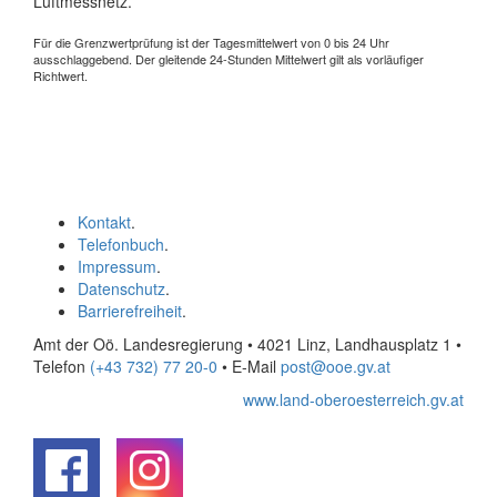
Luftmessnetz.
Für die Grenzwertprüfung ist der Tagesmittelwert von 0 bis 24 Uhr
ausschlaggebend. Der gleitende 24-Stunden Mittelwert gilt als vorläufiger
Richtwert.
Kontakt
.
Telefonbuch
.
Impressum
.
Datenschutz
.
Barrierefreiheit
.
Amt der Oö. Landesregierung • 4021 Linz, Landhausplatz 1
•
Telefon
(+43 732) 77 20-0
• E-Mail
post@ooe.gv.at
www.land-oberoesterreich.gv.at