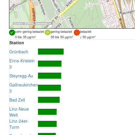
Quellen:
DORIS
,
basemap.at
sehr gering belastet
gering belastet
belastet
0 bis 35 µg/m³
35 bis 50 µg/m³
> 50 µg/m³
Station
Grünbach
Enns-Kristein
3
Steyregg-Au
Gallneukirchen
3
Bad Zell
Linz-Neue
Welt
Linz-24er-
Turm