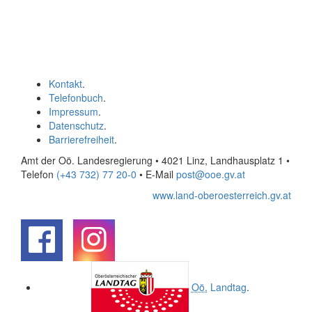
Kontakt
.
Telefonbuch
.
Impressum
.
Datenschutz
.
Barrierefreiheit
.
Amt der Oö. Landesregierung • 4021 Linz, Landhausplatz 1
•
Telefon
(+43 732) 77 20-0
• E-Mail
post@ooe.gv.at
www.land-oberoesterreich.gv.at
.
.
Oö.
Landtag
.