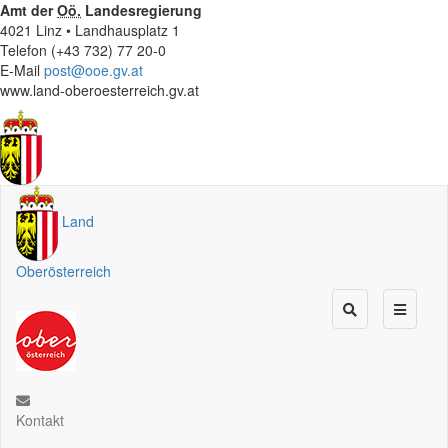
Amt der
Oö.
Landesregierung
4021 Linz • Landhausplatz 1
Telefon (+43 732) 77 20-0
E-Mail
post@ooe.gv.at
www.land-oberoesterreich.gv.at
Land
Oberösterreich
Kontakt