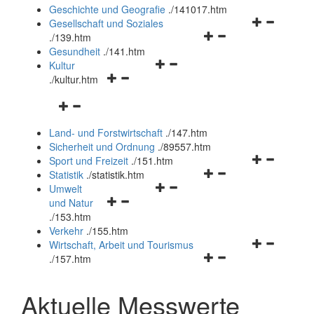
und
Geschichte und Geografie
.
/141017.htm
schließen
Navigationsm
Gesellschaft und Soziales
Navigationsmenü
öffnen
.
/139.htm
öffnen
und
Gesundheit
.
/141.htm
Navigationsmenü
und
schließen
Kultur
Navigationsmenü
öffnen
schließen
.
/kultur.htm
öffnen
und
Navigationsmenü
und
schließen
öffnen
schließen
Land- und Forstwirtschaft
.
/147.htm
und
Sicherheit und Ordnung
.
/89557.htm
schließen
Navigationsm
Sport und Freizeit
.
/151.htm
Navigationsmenü
öffnen
Statistik
.
/statistik.htm
Navigationsmenü
öffnen
und
Umwelt
Navigationsmenü
öffnen
und
schließen
und Natur
öffnen
und
schließen
.
/153.htm
und
schließen
Verkehr
.
/155.htm
schließen
Navigationsm
Wirtschaft, Arbeit und Tourismus
Navigationsmenü
öffnen
.
/157.htm
öffnen
und
und
schließen
Aktuelle Messwerte
schließen