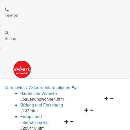
.
Telefon
.
Suche
.
Coronavirus: Aktuelle Informationen
Bauen und Wohnen
Navigationsm
.
/bauenundwohnen.htm
öffnen
Bildung und Forschung
Navigationsmenü
und
.
/133.htm
öffnen
schließen
Europa und
Navigationsmenü
und
Internationales
öffnen
schließen
.
/203110.htm