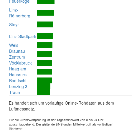
Feuerkogel
Linz-
Römerberg
Steyr
Linz-Stadtpark
Wels
Braunau
Zentrum
Vöcklabruck
Haag am
Hausruck
Bad Ischl
Lenzing 3
Traun
Es handelt sich um vorläufige Online-Rohdaten aus dem
Luftmessnetz.
Für die Grenzwertprüfung ist der Tagesmittelwert von 0 bis 24 Uhr
ausschlaggebend. Der gleitende 24-Stunden Mittelwert gilt als vorläufiger
Richtwert.