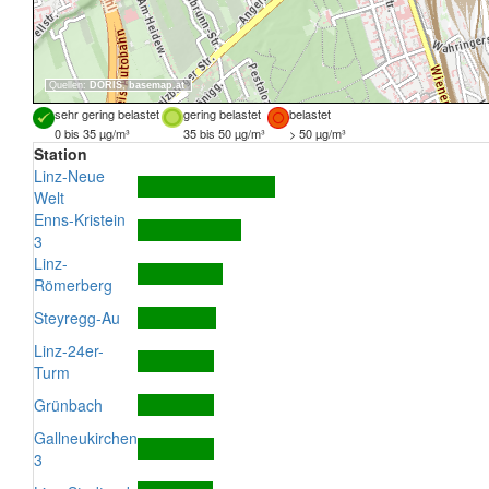
Quellen:
DORIS
,
basemap.at
sehr gering belastet
gering belastet
belastet
0 bis 35 µg/m³
35 bis 50 µg/m³
> 50 µg/m³
Station
Linz-Neue
Welt
Enns-Kristein
3
Linz-
Römerberg
Steyregg-Au
Linz-24er-
Turm
Grünbach
Gallneukirchen
3