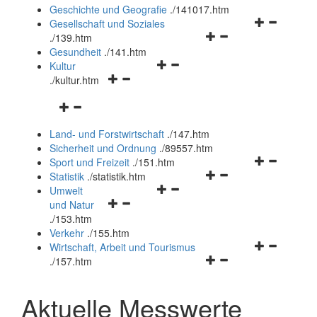
und
Geschichte und Geografie
.
/141017.htm
schließen
Navigationsm
Gesellschaft und Soziales
Navigationsmenü
öffnen
.
/139.htm
öffnen
und
Gesundheit
.
/141.htm
Navigationsmenü
und
schließen
Kultur
Navigationsmenü
öffnen
schließen
.
/kultur.htm
öffnen
und
Navigationsmenü
und
schließen
öffnen
schließen
Land- und Forstwirtschaft
.
/147.htm
und
Sicherheit und Ordnung
.
/89557.htm
schließen
Navigationsm
Sport und Freizeit
.
/151.htm
Navigationsmenü
öffnen
Statistik
.
/statistik.htm
Navigationsmenü
öffnen
und
Umwelt
Navigationsmenü
öffnen
und
schließen
und Natur
öffnen
und
schließen
.
/153.htm
und
schließen
Verkehr
.
/155.htm
schließen
Navigationsm
Wirtschaft, Arbeit und Tourismus
Navigationsmenü
öffnen
.
/157.htm
öffnen
und
und
schließen
Aktuelle Messwerte
schließen