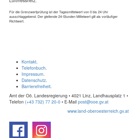
Luftmessnetz.
Für die Grenzwertprüfung ist der Tagesmittelwert von 0 bis 24 Uhr
ausschlaggebend. Der gleitende 24-Stunden Mittelwert gilt als vorläufiger
Richtwert.
Kontakt
.
Telefonbuch
.
Impressum
.
Datenschutz
.
Barrierefreiheit
.
Amt der Oö. Landesregierung • 4021 Linz, Landhausplatz 1
•
Telefon
(+43 732) 77 20-0
• E-Mail
post@ooe.gv.at
www.land-oberoesterreich.gv.at