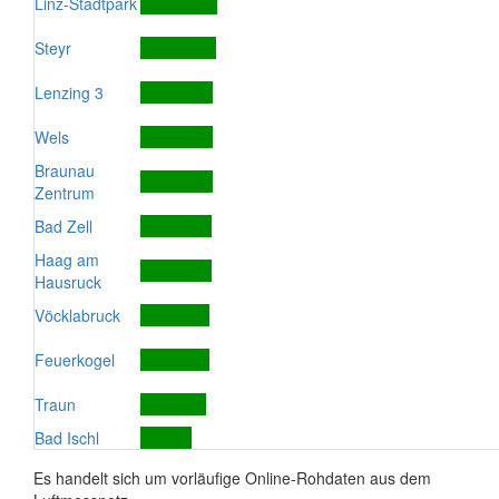
Linz-Stadtpark
Steyr
Lenzing 3
Wels
Braunau
Zentrum
Bad Zell
Haag am
Hausruck
Vöcklabruck
Feuerkogel
Traun
Bad Ischl
Es handelt sich um vorläufige Online-Rohdaten aus dem