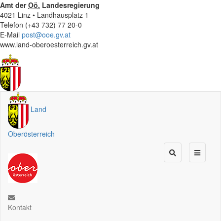
Amt der
Oö.
Landesregierung
4021 Linz • Landhausplatz 1
Telefon (+43 732) 77 20-0
E-Mail
post@ooe.gv.at
www.land-oberoesterreich.gv.at
Land
Oberösterreich
Kontakt