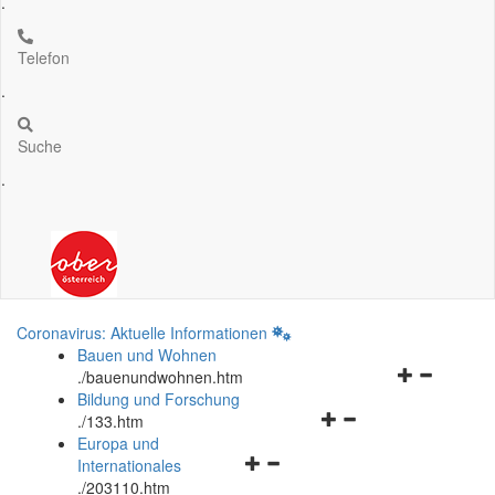
.
Telefon
.
Suche
.
Coronavirus: Aktuelle Informationen
Bauen und Wohnen
Navigationsm
.
/bauenundwohnen.htm
öffnen
Bildung und Forschung
Navigationsmenü
und
.
/133.htm
öffnen
schließen
Europa und
Navigationsmenü
und
Internationales
öffnen
schließen
.
/203110.htm