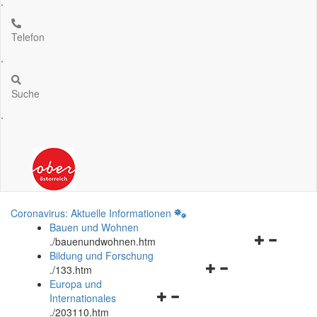
.
Telefon
.
Suche
.
Coronavirus: Aktuelle Informationen
Bauen und Wohnen
Navigationsm
.
/bauenundwohnen.htm
öffnen
Bildung und Forschung
Navigationsmenü
und
.
/133.htm
öffnen
schließen
Europa und
Navigationsmenü
und
Internationales
öffnen
schließen
.
/203110.htm