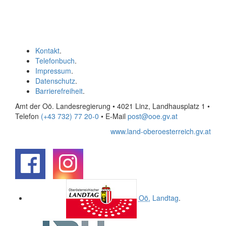
Kontakt
.
Telefonbuch
.
Impressum
.
Datenschutz
.
Barrierefreiheit
.
Amt der Oö. Landesregierung • 4021 Linz, Landhausplatz 1
•
Telefon
(+43 732) 77 20-0
• E-Mail
post@ooe.gv.at
www.land-oberoesterreich.gv.at
.
.
Oö.
Landtag
.