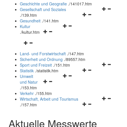
und
Geschichte und Geografie
.
/141017.htm
schließen
Navigationsm
Gesellschaft und Soziales
Navigationsmenü
öffnen
.
/139.htm
öffnen
und
Gesundheit
.
/141.htm
Navigationsmenü
und
schließen
Kultur
Navigationsmenü
öffnen
schließen
.
/kultur.htm
öffnen
und
Navigationsmenü
und
schließen
öffnen
schließen
Land- und Forstwirtschaft
.
/147.htm
und
Sicherheit und Ordnung
.
/89557.htm
schließen
Navigationsm
Sport und Freizeit
.
/151.htm
Navigationsmenü
öffnen
Statistik
.
/statistik.htm
Navigationsmenü
öffnen
und
Umwelt
Navigationsmenü
öffnen
und
schließen
und Natur
öffnen
und
schließen
.
/153.htm
und
schließen
Verkehr
.
/155.htm
schließen
Navigationsm
Wirtschaft, Arbeit und Tourismus
Navigationsmenü
öffnen
.
/157.htm
öffnen
und
und
schließen
Aktuelle Messwerte
schließen