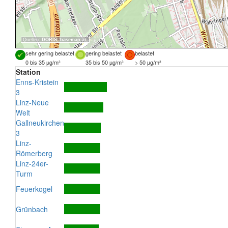
Quellen:
DORIS
,
basemap.at
sehr gering belastet
gering belastet
belastet
0 bis 35 µg/m³
35 bis 50 µg/m³
> 50 µg/m³
Station
Enns-Kristein
3
Linz-Neue
Welt
Gallneukirchen
3
Linz-
Römerberg
Linz-24er-
Turm
Feuerkogel
Grünbach