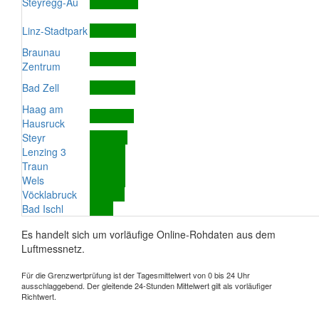
Steyregg-Au
Linz-Stadtpark
Braunau
Zentrum
Bad Zell
Haag am
Hausruck
Steyr
Lenzing 3
Traun
Wels
Vöcklabruck
Bad Ischl
Es handelt sich um vorläufige Online-Rohdaten aus dem
Luftmessnetz.
Für die Grenzwertprüfung ist der Tagesmittelwert von 0 bis 24 Uhr
ausschlaggebend. Der gleitende 24-Stunden Mittelwert gilt als vorläufiger
Richtwert.