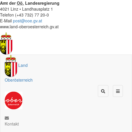
Amt der
Oö.
Landesregierung
4021 Linz • Landhausplatz 1
Telefon (+43 732) 77 20-0
E-Mail
post@ooe.gv.at
www.land-oberoesterreich.gv.at
Land
Oberösterreich
Kontakt