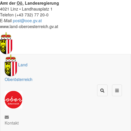
Amt der
Oö.
Landesregierung
4021 Linz • Landhausplatz 1
Telefon (+43 732) 77 20-0
E-Mail
post@ooe.gv.at
www.land-oberoesterreich.gv.at
Land
Oberösterreich
Kontakt