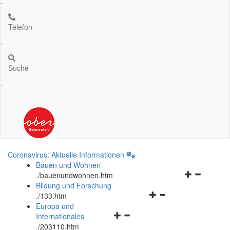
.
Telefon
.
Suche
.
Coronavirus: Aktuelle Informationen
Bauen und Wohnen
Navigationsm
.
/bauenundwohnen.htm
öffnen
Bildung und Forschung
Navigationsmenü
und
.
/133.htm
öffnen
schließen
Europa und
Navigationsmenü
und
Internationales
öffnen
schließen
.
/203110.htm