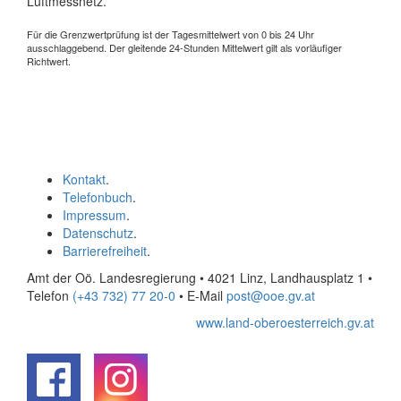
Luftmessnetz.
Für die Grenzwertprüfung ist der Tagesmittelwert von 0 bis 24 Uhr
ausschlaggebend. Der gleitende 24-Stunden Mittelwert gilt als vorläufiger
Richtwert.
Kontakt
.
Telefonbuch
.
Impressum
.
Datenschutz
.
Barrierefreiheit
.
Amt der Oö. Landesregierung • 4021 Linz, Landhausplatz 1
•
Telefon
(+43 732) 77 20-0
• E-Mail
post@ooe.gv.at
www.land-oberoesterreich.gv.at