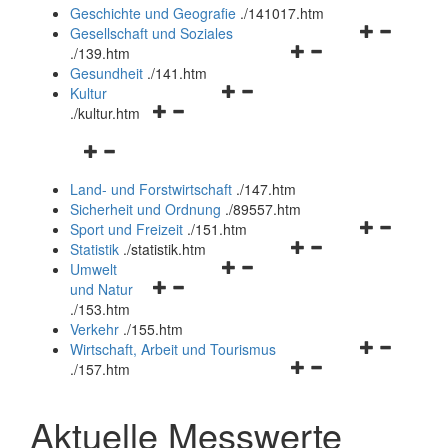
und
Geschichte und Geografie
.
/141017.htm
schließen
Navigationsm
Gesellschaft und Soziales
Navigationsmenü
öffnen
.
/139.htm
öffnen
und
Gesundheit
.
/141.htm
Navigationsmenü
und
schließen
Kultur
Navigationsmenü
öffnen
schließen
.
/kultur.htm
öffnen
und
Navigationsmenü
und
schließen
öffnen
schließen
Land- und Forstwirtschaft
.
/147.htm
und
Sicherheit und Ordnung
.
/89557.htm
schließen
Navigationsm
Sport und Freizeit
.
/151.htm
Navigationsmenü
öffnen
Statistik
.
/statistik.htm
Navigationsmenü
öffnen
und
Umwelt
Navigationsmenü
öffnen
und
schließen
und Natur
öffnen
und
schließen
.
/153.htm
und
schließen
Verkehr
.
/155.htm
schließen
Navigationsm
Wirtschaft, Arbeit und Tourismus
Navigationsmenü
öffnen
.
/157.htm
öffnen
und
und
schließen
Aktuelle Messwerte
schließen