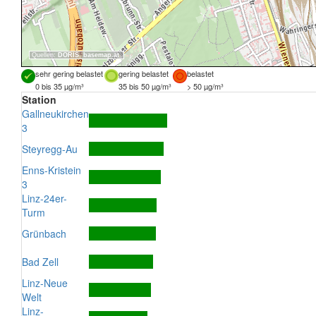
Quellen:
DORIS
,
basemap.at
sehr gering belastet
gering belastet
belastet
0 bis 35 µg/m³
35 bis 50 µg/m³
> 50 µg/m³
Station
Gallneukirchen
3
Steyregg-Au
Enns-Kristein
3
Linz-24er-
Turm
Grünbach
Bad Zell
Linz-Neue
Welt
Linz-