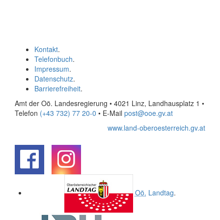
Kontakt
.
Telefonbuch
.
Impressum
.
Datenschutz
.
Barrierefreiheit
.
Amt der Oö. Landesregierung • 4021 Linz, Landhausplatz 1
•
Telefon
(+43 732) 77 20-0
• E-Mail
post@ooe.gv.at
www.land-oberoesterreich.gv.at
.
.
Oö.
Landtag
.