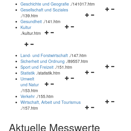
und
Geschichte und Geografie
.
/141017.htm
schließen
Navigationsm
Gesellschaft und Soziales
Navigationsmenü
öffnen
.
/139.htm
öffnen
und
Gesundheit
.
/141.htm
Navigationsmenü
und
schließen
Kultur
Navigationsmenü
öffnen
schließen
.
/kultur.htm
öffnen
und
Navigationsmenü
und
schließen
öffnen
schließen
Land- und Forstwirtschaft
.
/147.htm
und
Sicherheit und Ordnung
.
/89557.htm
schließen
Navigationsm
Sport und Freizeit
.
/151.htm
Navigationsmenü
öffnen
Statistik
.
/statistik.htm
Navigationsmenü
öffnen
und
Umwelt
Navigationsmenü
öffnen
und
schließen
und Natur
öffnen
und
schließen
.
/153.htm
und
schließen
Verkehr
.
/155.htm
schließen
Navigationsm
Wirtschaft, Arbeit und Tourismus
Navigationsmenü
öffnen
.
/157.htm
öffnen
und
und
schließen
Aktuelle Messwerte
schließen