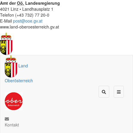
Amt der
Oö.
Landesregierung
4021 Linz • Landhausplatz 1
Telefon (+43 732) 77 20-0
E-Mail
post@ooe.gv.at
www.land-oberoesterreich.gv.at
Land
Oberösterreich
Kontakt