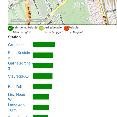
Quellen:
DORIS
,
basemap.at
sehr gering belastet
gering belastet
belastet
0 bis 35 µg/m³
35 bis 50 µg/m³
> 50 µg/m³
Station
Grünbach
Enns-Kristein
3
Gallneukirchen
3
Steyregg-Au
Bad Zell
Linz-Neue
Welt
Linz-24er-
Turm