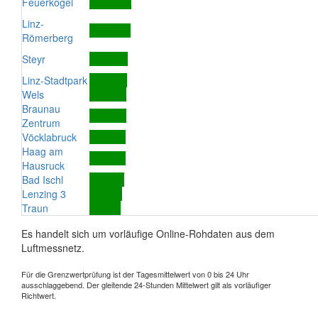
Feuerkogel
Linz-
Römerberg
Steyr
Linz-Stadtpark
Wels
Braunau
Zentrum
Vöcklabruck
Haag am
Hausruck
Bad Ischl
Lenzing 3
Traun
Es handelt sich um vorläufige Online-Rohdaten aus dem
Luftmessnetz.
Für die Grenzwertprüfung ist der Tagesmittelwert von 0 bis 24 Uhr
ausschlaggebend. Der gleitende 24-Stunden Mittelwert gilt als vorläufiger
Richtwert.