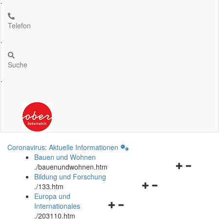
.
Telefon
.
Suche
.
Coronavirus: Aktuelle Informationen
Bauen und Wohnen
Navigationsm
.
/bauenundwohnen.htm
öffnen
Bildung und Forschung
Navigationsmenü
und
.
/133.htm
öffnen
schließen
Europa und
Navigationsmenü
und
Internationales
öffnen
schließen
.
/203110.htm