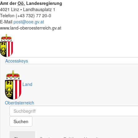
Amt der
Oö.
Landesregierung
4021 Linz • Landhausplatz 1
Telefon (+43 732) 77 20-0
E-Mail
post@ooe.gv.at
www.land-oberoesterreich.gv.at
Accesskeys
Land
Oberösterreich
Schnellsuche
Schnellsuche
Suchen