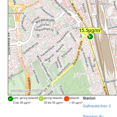
Quellen:
DORIS
,
basemap.at
Station
sehr gering belastet
gering belastet
belastet
0 bis 35 µg/m³
35 bis 50 µg/m³
> 50 µg/m³
Gallneukirchen 3
Steyregg-Au