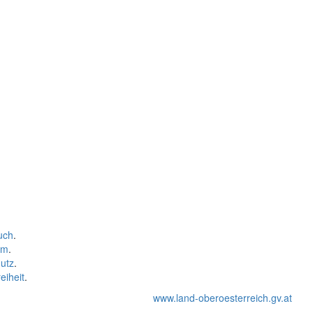
uch
.
um
.
utz
.
eiheit
.
www.land-oberoesterreich.gv.at