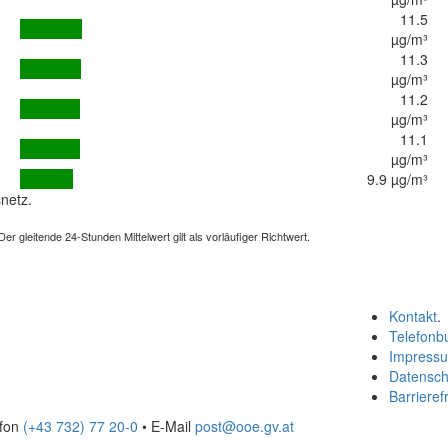
11.5
µg/m³
11.3
µg/m³
11.2
µg/m³
11.1
µg/m³
9.9 µg/m³
netz.
 gleitende 24-Stunden Mittelwert gilt als vorläufiger Richtwert.
Kontakt
.
Telefonb
Impress
Datensch
Barrierefr
efon
(+43 732) 77 20-0
• E-Mail
post@ooe.gv.at