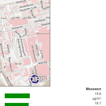
Messwert
19.6
µg/m³
18.7