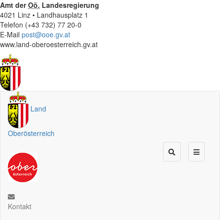
Amt der
Oö.
Landesregierung
4021 Linz • Landhausplatz 1
Telefon (+43 732) 77 20-0
E-Mail
post@ooe.gv.at
www.land-oberoesterreich.gv.at
Land
Oberösterreich
Kontakt