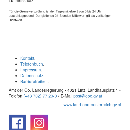
Luftmessnetz.
Für die Grenzwertprüfung ist der Tagesmittelwert von 0 bis 24 Uhr
ausschlaggebend. Der gleitende 24-Stunden Mittelwert gilt als vorläufiger
Richtwert.
Kontakt
.
Telefonbuch
.
Impressum
.
Datenschutz
.
Barrierefreiheit
.
Amt der Oö. Landesregierung • 4021 Linz, Landhausplatz 1
•
Telefon
(+43 732) 77 20-0
• E-Mail
post@ooe.gv.at
www.land-oberoesterreich.gv.at