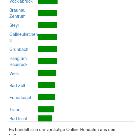
Vöcklabruck
Braunau
Zentrum
Steyr
Gallneukirchen
3
Grünbach
Haag am
Hausruck
Wels
Bad Zell
Feuerkogel
Traun
Bad Ischl
Es handelt sich um vorläufige Online-Rohdaten aus dem