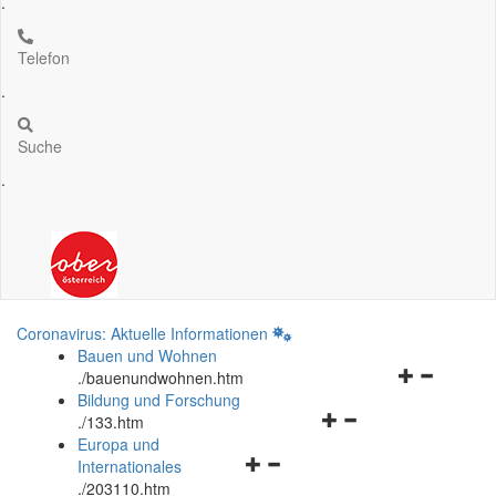
.
Telefon
.
Suche
.
Coronavirus: Aktuelle Informationen
Bauen und Wohnen
Navigationsm
.
/bauenundwohnen.htm
öffnen
Bildung und Forschung
Navigationsmenü
und
.
/133.htm
öffnen
schließen
Europa und
Navigationsmenü
und
Internationales
öffnen
schließen
.
/203110.htm