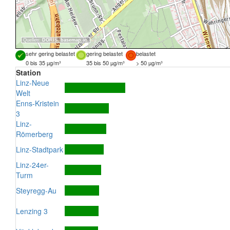
Quellen:
DORIS
,
basemap.at
sehr gering belastet
gering belastet
belastet
0 bis 35 µg/m³
35 bis 50 µg/m³
> 50 µg/m³
Station
Linz-Neue
Welt
Enns-Kristein
3
Linz-
Römerberg
Linz-Stadtpark
Linz-24er-
Turm
Steyregg-Au
Lenzing 3