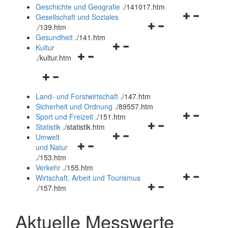
und
Geschichte und Geografie
.
/141017.htm
schließen
Navigationsm
Gesellschaft und Soziales
Navigationsmenü
öffnen
.
/139.htm
öffnen
und
Gesundheit
.
/141.htm
Navigationsmenü
und
schließen
Kultur
Navigationsmenü
öffnen
schließen
.
/kultur.htm
öffnen
und
Navigationsmenü
und
schließen
öffnen
schließen
Land- und Forstwirtschaft
.
/147.htm
und
Sicherheit und Ordnung
.
/89557.htm
schließen
Navigationsm
Sport und Freizeit
.
/151.htm
Navigationsmenü
öffnen
Statistik
.
/statistik.htm
Navigationsmenü
öffnen
und
Umwelt
Navigationsmenü
öffnen
und
schließen
und Natur
öffnen
und
schließen
.
/153.htm
und
schließen
Verkehr
.
/155.htm
schließen
Navigationsm
Wirtschaft, Arbeit und Tourismus
Navigationsmenü
öffnen
.
/157.htm
öffnen
und
und
schließen
Aktuelle Messwerte
schließen