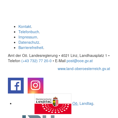
Kontakt
.
Telefonbuch
.
Impressum
.
Datenschutz
.
Barrierefreiheit
.
Amt der Oö. Landesregierung • 4021 Linz, Landhausplatz 1
•
Telefon
(+43 732) 77 20-0
• E-Mail
post@ooe.gv.at
www.land-oberoesterreich.gv.at
.
.
Oö.
Landtag
.