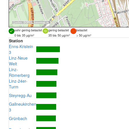
Quellen:
DORIS
,
basemap.at
sehr gering belastet
gering belastet
belastet
0 bis 35 µg/m³
35 bis 50 µg/m³
> 50 µg/m³
Station
Enns-Kristein
3
Linz-Neue
Welt
Linz-
Römerberg
Linz-24er-
Turm
Steyregg-Au
Gallneukirchen
3
Grünbach