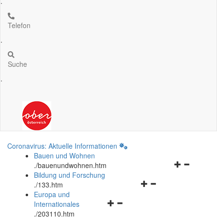
.
Telefon
.
Suche
.
Coronavirus: Aktuelle Informationen
Bauen und Wohnen
Navigationsm
.
/bauenundwohnen.htm
öffnen
Bildung und Forschung
Navigationsmenü
und
.
/133.htm
öffnen
schließen
Europa und
Navigationsmenü
und
Internationales
öffnen
schließen
.
/203110.htm