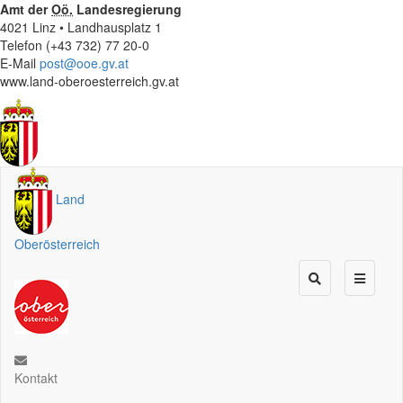
Amt der
Oö.
Landesregierung
4021 Linz • Landhausplatz 1
Telefon (+43 732) 77 20-0
E-Mail
post@ooe.gv.at
www.land-oberoesterreich.gv.at
Land
Oberösterreich
Kontakt