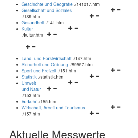
und
Geschichte und Geografie
.
/141017.htm
schließen
Navigationsm
Gesellschaft und Soziales
Navigationsmenü
öffnen
.
/139.htm
öffnen
und
Gesundheit
.
/141.htm
Navigationsmenü
und
schließen
Kultur
Navigationsmenü
öffnen
schließen
.
/kultur.htm
öffnen
und
Navigationsmenü
und
schließen
öffnen
schließen
Land- und Forstwirtschaft
.
/147.htm
und
Sicherheit und Ordnung
.
/89557.htm
schließen
Navigationsm
Sport und Freizeit
.
/151.htm
Navigationsmenü
öffnen
Statistik
.
/statistik.htm
Navigationsmenü
öffnen
und
Umwelt
Navigationsmenü
öffnen
und
schließen
und Natur
öffnen
und
schließen
.
/153.htm
und
schließen
Verkehr
.
/155.htm
schließen
Navigationsm
Wirtschaft, Arbeit und Tourismus
Navigationsmenü
öffnen
.
/157.htm
öffnen
und
und
schließen
Aktuelle Messwerte
schließen