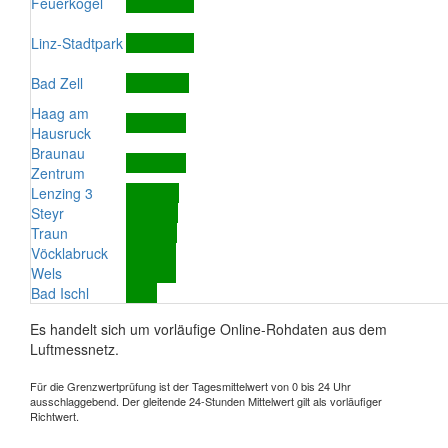
Feuerkogel
Linz-Stadtpark
Bad Zell
Haag am
Hausruck
Braunau
Zentrum
Lenzing 3
Steyr
Traun
Vöcklabruck
Wels
Bad Ischl
Es handelt sich um vorläufige Online-Rohdaten aus dem
Luftmessnetz.
Für die Grenzwertprüfung ist der Tagesmittelwert von 0 bis 24 Uhr
ausschlaggebend. Der gleitende 24-Stunden Mittelwert gilt als vorläufiger
Richtwert.