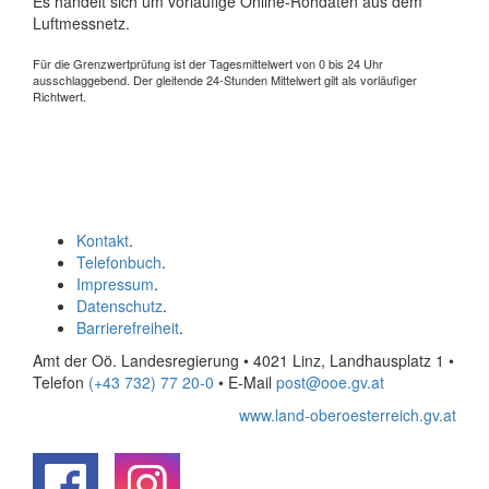
Es handelt sich um vorläufige Online-Rohdaten aus dem
Luftmessnetz.
Für die Grenzwertprüfung ist der Tagesmittelwert von 0 bis 24 Uhr
ausschlaggebend. Der gleitende 24-Stunden Mittelwert gilt als vorläufiger
Richtwert.
Kontakt
.
Telefonbuch
.
Impressum
.
Datenschutz
.
Barrierefreiheit
.
Amt der Oö. Landesregierung • 4021 Linz, Landhausplatz 1
•
Telefon
(+43 732) 77 20-0
• E-Mail
post@ooe.gv.at
www.land-oberoesterreich.gv.at