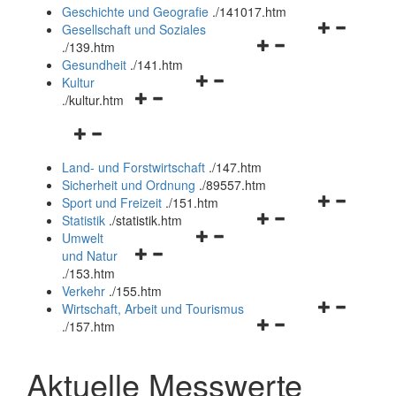
und
Geschichte und Geografie
.
/141017.htm
schließen
Navigationsm
Gesellschaft und Soziales
Navigationsmenü
öffnen
.
/139.htm
öffnen
und
Gesundheit
.
/141.htm
Navigationsmenü
und
schließen
Kultur
Navigationsmenü
öffnen
schließen
.
/kultur.htm
öffnen
und
Navigationsmenü
und
schließen
öffnen
schließen
Land- und Forstwirtschaft
.
/147.htm
und
Sicherheit und Ordnung
.
/89557.htm
schließen
Navigationsm
Sport und Freizeit
.
/151.htm
Navigationsmenü
öffnen
Statistik
.
/statistik.htm
Navigationsmenü
öffnen
und
Umwelt
Navigationsmenü
öffnen
und
schließen
und Natur
öffnen
und
schließen
.
/153.htm
und
schließen
Verkehr
.
/155.htm
schließen
Navigationsm
Wirtschaft, Arbeit und Tourismus
Navigationsmenü
öffnen
.
/157.htm
öffnen
und
und
schließen
Aktuelle Messwerte
schließen