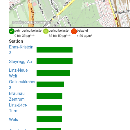
Quellen:
DORIS
,
basemap.at
sehr gering belastet
gering belastet
belastet
0 bis 35 µg/m³
35 bis 50 µg/m³
> 50 µg/m³
Station
Enns-Kristein
3
Steyregg-Au
Linz-Neue
Welt
Gallneukirchen
3
Braunau
Zentrum
Linz-24er-
Turm
Wels