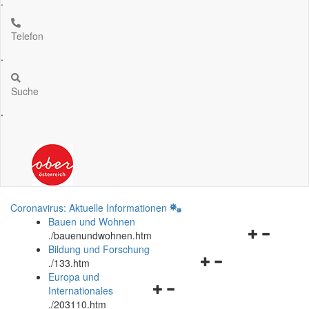
.
Telefon
.
Suche
.
Coronavirus: Aktuelle Informationen
Bauen und Wohnen
Navigationsm
.
/bauenundwohnen.htm
öffnen
Bildung und Forschung
Navigationsmenü
und
.
/133.htm
öffnen
schließen
Europa und
Navigationsmenü
und
Internationales
öffnen
schließen
.
/203110.htm