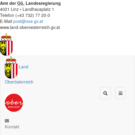
Amt der
Oö.
Landesregierung
4021 Linz • Landhausplatz 1
Telefon (+43 732) 77 20-0
E-Mail
post@ooe.gv.at
www.land-oberoesterreich.gv.at
Land
Oberösterreich
Kontakt