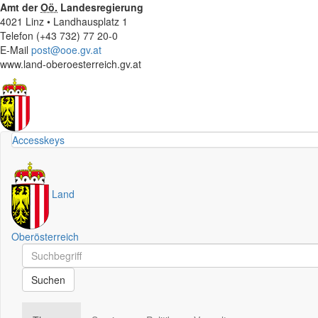
Amt der
Oö.
Landesregierung
4021 Linz • Landhausplatz 1
Telefon (+43 732) 77 20-0
E-Mail
post@ooe.gv.at
www.land-oberoesterreich.gv.at
Accesskeys
Land
Oberösterreich
Schnellsuche
Schnellsuche
Suchen