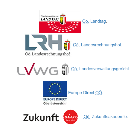
Oö.
Landtag
.
Oö.
Landesrechnungshof
.
Oö.
Landesverwaltungsgericht
.
Europe Direct
OÖ
.
Oö.
Zukunftsakademie
.