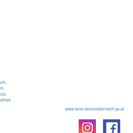
uch
.
um
.
utz
.
eiheit
.
www.land-oberoesterreich.gv.at