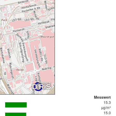
Messwert
15.3
µg/m³
15.0