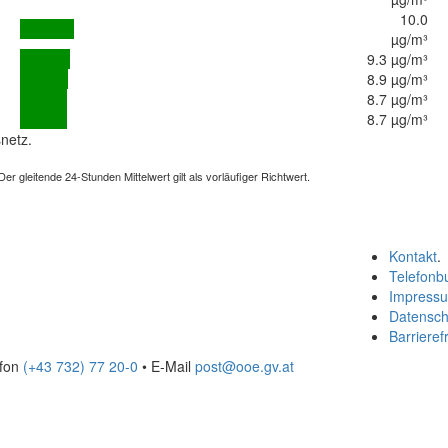
10.0
µg/m³
9.3 µg/m³
8.9 µg/m³
8.7 µg/m³
8.7 µg/m³
netz.
 gleitende 24-Stunden Mittelwert gilt als vorläufiger Richtwert.
Kontakt
.
Telefonb
Impress
Datensch
Barrierefr
efon
(+43 732) 77 20-0
• E-Mail
post@ooe.gv.at