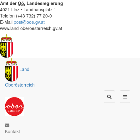
Amt der
Oö.
Landesregierung
4021 Linz • Landhausplatz 1
Telefon (+43 732) 77 20-0
E-Mail
post@ooe.gv.at
www.land-oberoesterreich.gv.at
Land
Oberösterreich
Kontakt