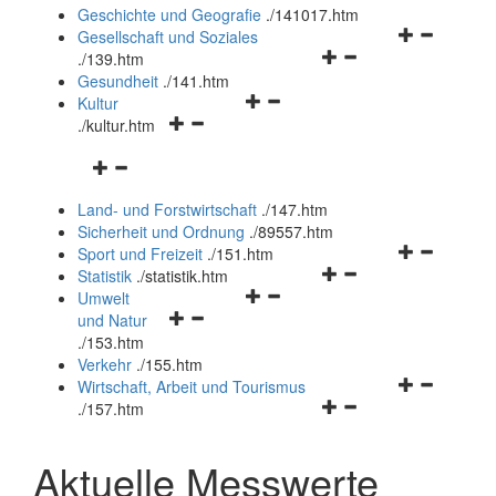
und
Geschichte und Geografie
.
/141017.htm
schließen
Navigationsm
Gesellschaft und Soziales
Navigationsmenü
öffnen
.
/139.htm
öffnen
und
Gesundheit
.
/141.htm
Navigationsmenü
und
schließen
Kultur
Navigationsmenü
öffnen
schließen
.
/kultur.htm
öffnen
und
Navigationsmenü
und
schließen
öffnen
schließen
Land- und Forstwirtschaft
.
/147.htm
und
Sicherheit und Ordnung
.
/89557.htm
schließen
Navigationsm
Sport und Freizeit
.
/151.htm
Navigationsmenü
öffnen
Statistik
.
/statistik.htm
Navigationsmenü
öffnen
und
Umwelt
Navigationsmenü
öffnen
und
schließen
und Natur
öffnen
und
schließen
.
/153.htm
und
schließen
Verkehr
.
/155.htm
schließen
Navigationsm
Wirtschaft, Arbeit und Tourismus
Navigationsmenü
öffnen
.
/157.htm
öffnen
und
und
schließen
Aktuelle Messwerte
schließen