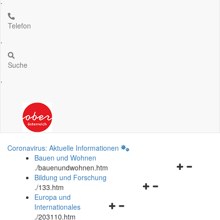
.
Telefon
.
Suche
.
Coronavirus: Aktuelle Informationen
Bauen und Wohnen
Navigationsm
.
/bauenundwohnen.htm
öffnen
Bildung und Forschung
Navigationsmenü
und
.
/133.htm
öffnen
schließen
Europa und
Navigationsmenü
und
Internationales
öffnen
schließen
.
/203110.htm