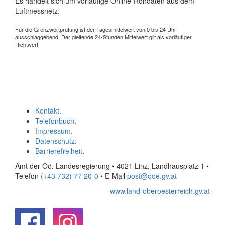
Es handelt sich um vorläufige Online-Rohdaten aus dem
Luftmessnetz.
Für die Grenzwertprüfung ist der Tagesmittelwert von 0 bis 24 Uhr
ausschlaggebend. Der gleitende 24-Stunden Mittelwert gilt als vorläufiger
Richtwert.
Kontakt
.
Telefonbuch
.
Impressum
.
Datenschutz
.
Barrierefreiheit
.
Amt der Oö. Landesregierung • 4021 Linz, Landhausplatz 1
•
Telefon
(+43 732) 77 20-0
• E-Mail
post@ooe.gv.at
www.land-oberoesterreich.gv.at