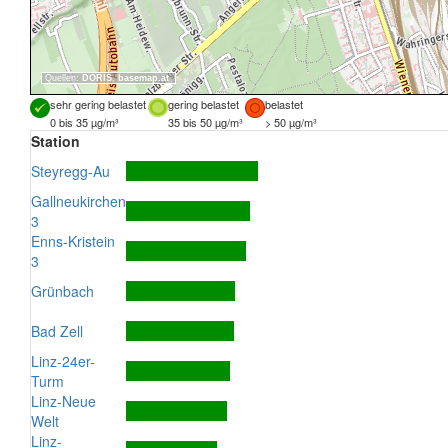
Quellen:
DORIS
,
basemap.at
sehr gering belastet
gering belastet
belastet
0 bis 35 µg/m³
35 bis 50 µg/m³
> 50 µg/m³
Station
Steyregg-Au
Gallneukirchen
3
Enns-Kristein
3
Grünbach
Bad Zell
Linz-24er-
Turm
Linz-Neue
Welt
Linz-