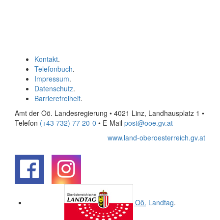
Kontakt
.
Telefonbuch
.
Impressum
.
Datenschutz
.
Barrierefreiheit
.
Amt der Oö. Landesregierung • 4021 Linz, Landhausplatz 1
•
Telefon
(+43 732) 77 20-0
• E-Mail
post@ooe.gv.at
www.land-oberoesterreich.gv.at
.
.
Oö.
Landtag
.