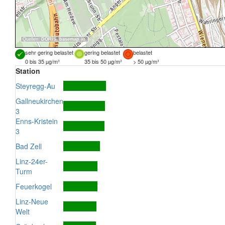
Quellen:
DORIS
,
basemap.at
sehr gering belastet
gering belastet
belastet
0 bis 35 µg/m³
35 bis 50 µg/m³
> 50 µg/m³
Station
Steyregg-Au
Gallneukirchen
3
Enns-Kristein
3
Bad Zell
Linz-24er-
Turm
Feuerkogel
Linz-Neue
Welt