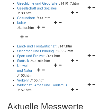
und
Geschichte und Geografie
.
/141017.htm
schließen
Navigationsm
Gesellschaft und Soziales
Navigationsmenü
öffnen
.
/139.htm
öffnen
und
Gesundheit
.
/141.htm
Navigationsmenü
und
schließen
Kultur
Navigationsmenü
öffnen
schließen
.
/kultur.htm
öffnen
und
Navigationsmenü
und
schließen
öffnen
schließen
Land- und Forstwirtschaft
.
/147.htm
und
Sicherheit und Ordnung
.
/89557.htm
schließen
Navigationsm
Sport und Freizeit
.
/151.htm
Navigationsmenü
öffnen
Statistik
.
/statistik.htm
Navigationsmenü
öffnen
und
Umwelt
Navigationsmenü
öffnen
und
schließen
und Natur
öffnen
und
schließen
.
/153.htm
und
schließen
Verkehr
.
/155.htm
schließen
Navigationsm
Wirtschaft, Arbeit und Tourismus
Navigationsmenü
öffnen
.
/157.htm
öffnen
und
und
schließen
Aktuelle Messwerte
schließen