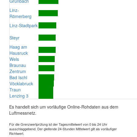
Grünbach
Linz-
Römerberg
Linz-Stadtpark
Steyr
Haag am
Hausruck
Wels
Braunau
Zentrum
Bad Ischl
Vöcklabruck
Traun
Lenzing 3
Es handelt sich um vorläufige Online-Rohdaten aus dem
Luftmessnetz.
Für die Grenzwertprüfung ist der Tagesmittelwert von 0 bis 24 Uhr
ausschlaggebend. Der gleitende 24-Stunden Mittelwert gilt als vorläufiger
Richtwert.