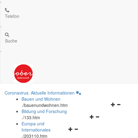
.
Telefon
.
Suche
.
Coronavirus: Aktuelle Informationen
Bauen und Wohnen
Navigationsm
.
/bauenundwohnen.htm
öffnen
Bildung und Forschung
Navigationsmenü
und
.
/133.htm
öffnen
schließen
Europa und
Navigationsmenü
und
Internationales
öffnen
schließen
.
/203110.htm