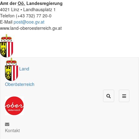
Amt der
Oö.
Landesregierung
4021 Linz • Landhausplatz 1
Telefon (+43 732) 77 20-0
E-Mail
post@ooe.gv.at
www.land-oberoesterreich.gv.at
Land
Oberösterreich
Kontakt