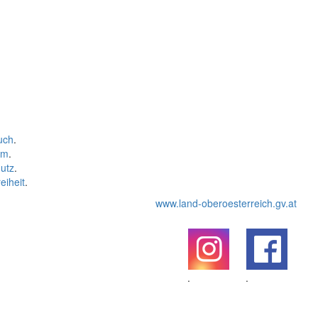
uch
.
um
.
utz
.
eiheit
.
www.land-oberoesterreich.gv.at
.
.