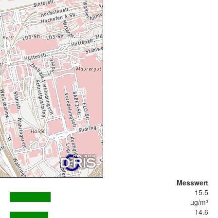
Messwert
15.5
µg/m³
14.6