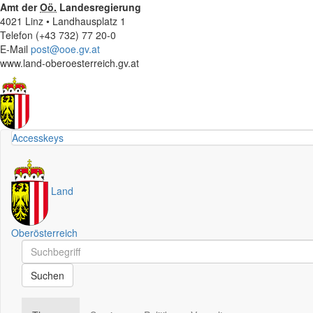
Amt der
Oö.
Landesregierung
4021 Linz • Landhausplatz 1
Telefon (+43 732) 77 20-0
E-Mail
post@ooe.gv.at
www.land-oberoesterreich.gv.at
Accesskeys
Land
Oberösterreich
Schnellsuche
Schnellsuche
Suchen