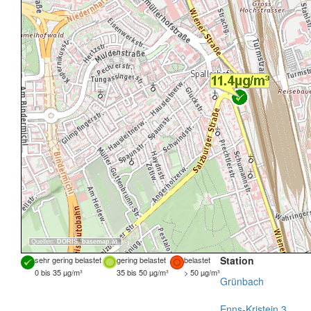
Quellen:
DORIS
,
basemap.at
Station
sehr gering belastet
gering belastet
belastet
0 bis 35 µg/m³
35 bis 50 µg/m³
> 50 µg/m³
Grünbach
Enns-Kristein 3