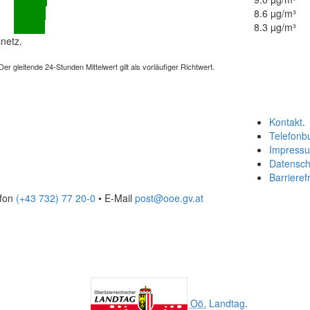
8.6 µg/m³
8.3 µg/m³
netz.
 gleitende 24-Stunden Mittelwert gilt als vorläufiger Richtwert.
Kontakt
.
Telefonb
Impress
Datensch
Barrierefr
efon
(+43 732) 77 20-0
• E-Mail
post@ooe.gv.at
Oö.
Landtag
.