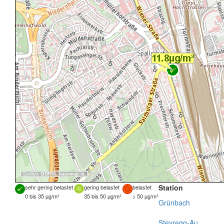
Quellen:
DORIS
,
basemap.at
Station
sehr gering belastet
gering belastet
belastet
0 bis 35 µg/m³
35 bis 50 µg/m³
> 50 µg/m³
Grünbach
Steyregg-Au