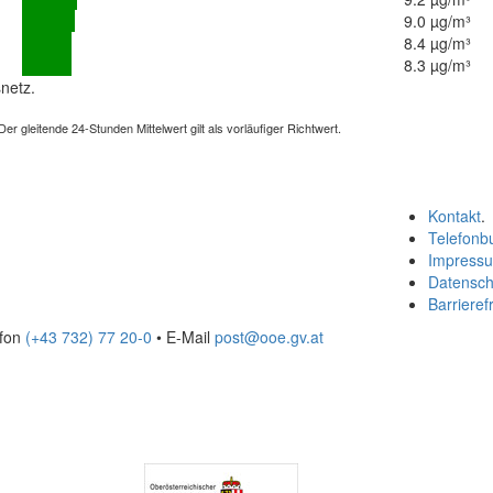
9.0 µg/m³
8.4 µg/m³
8.3 µg/m³
netz.
 gleitende 24-Stunden Mittelwert gilt als vorläufiger Richtwert.
Kontakt
.
Telefonb
Impress
Datensch
Barrierefr
efon
(+43 732) 77 20-0
• E-Mail
post@ooe.gv.at