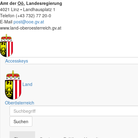
Amt der
Oö.
Landesregierung
4021 Linz • Landhausplatz 1
Telefon (+43 732) 77 20-0
E-Mail
post@ooe.gv.at
www.land-oberoesterreich.gv.at
Accesskeys
Land
Oberösterreich
Schnellsuche
Schnellsuche
Suchen