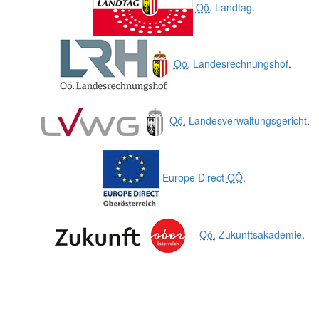
Oö.
Landtag
.
Oö.
Landesrechnungshof
.
Oö.
Landesverwaltungsgericht
.
Europe Direct
OÖ
.
Oö.
Zukunftsakademie
.