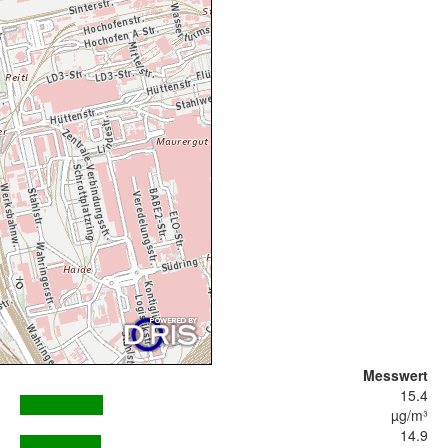
Messwert
15.4
µg/m³
14.9