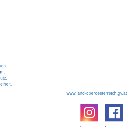
uch
.
um
.
utz
.
eiheit
.
www.land-oberoesterreich.gv.at
.
.