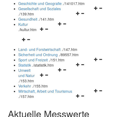
und
Geschichte und Geografie
.
/141017.htm
schließen
Navigationsm
Gesellschaft und Soziales
Navigationsmenü
öffnen
.
/139.htm
öffnen
und
Gesundheit
.
/141.htm
Navigationsmenü
und
schließen
Kultur
Navigationsmenü
öffnen
schließen
.
/kultur.htm
öffnen
und
Navigationsmenü
und
schließen
öffnen
schließen
Land- und Forstwirtschaft
.
/147.htm
und
Sicherheit und Ordnung
.
/89557.htm
schließen
Navigationsm
Sport und Freizeit
.
/151.htm
Navigationsmenü
öffnen
Statistik
.
/statistik.htm
Navigationsmenü
öffnen
und
Umwelt
Navigationsmenü
öffnen
und
schließen
und Natur
öffnen
und
schließen
.
/153.htm
und
schließen
Verkehr
.
/155.htm
schließen
Navigationsm
Wirtschaft, Arbeit und Tourismus
Navigationsmenü
öffnen
.
/157.htm
öffnen
und
und
schließen
Aktuelle Messwerte
schließen