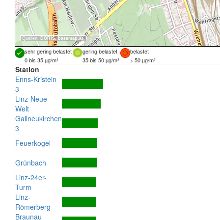
Quellen:
DORIS
,
basemap.at
sehr gering belastet
gering belastet
belastet
0 bis 35 µg/m³
35 bis 50 µg/m³
> 50 µg/m³
Station
Enns-Kristein
3
Linz-Neue
Welt
Gallneukirchen
3
Feuerkogel
Grünbach
Linz-24er-
Turm
Linz-
Römerberg
Braunau