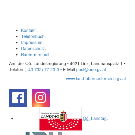
Kontakt
.
Telefonbuch
.
Impressum
.
Datenschutz
.
Barrierefreiheit
.
Amt der Oö. Landesregierung • 4021 Linz, Landhausplatz 1
•
Telefon
(+43 732) 77 20-0
• E-Mail
post@ooe.gv.at
www.land-oberoesterreich.gv.at
.
.
Oö.
Landtag
.