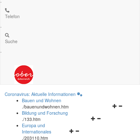
.
Telefon
.
Suche
.
Coronavirus: Aktuelle Informationen
Bauen und Wohnen
Navigationsm
.
/bauenundwohnen.htm
öffnen
Bildung und Forschung
Navigationsmenü
und
.
/133.htm
öffnen
schließen
Europa und
Navigationsmenü
und
Internationales
öffnen
schließen
.
/203110.htm