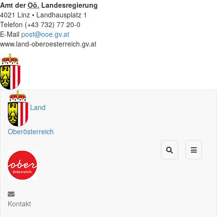
Amt der
Oö.
Landesregierung
4021 Linz • Landhausplatz 1
Telefon (+43 732) 77 20-0
E-Mail
post@ooe.gv.at
www.land-oberoesterreich.gv.at
Land
Oberösterreich
Kontakt