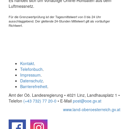
Es handelt sich um vorläufige Online-Rohdaten aus dem
Luftmessnetz.
Für die Grenzwertprüfung ist der Tagesmittelwert von 0 bis 24 Uhr
ausschlaggebend. Der gleitende 24-Stunden Mittelwert gilt als vorläufiger
Richtwert.
Kontakt
.
Telefonbuch
.
Impressum
.
Datenschutz
.
Barrierefreiheit
.
Amt der Oö. Landesregierung • 4021 Linz, Landhausplatz 1
•
Telefon
(+43 732) 77 20-0
• E-Mail
post@ooe.gv.at
www.land-oberoesterreich.gv.at