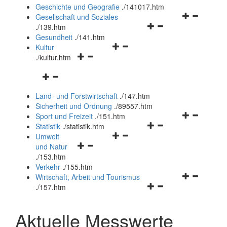
und
Geschichte und Geografie
.
/141017.htm
schließen
Navigationsm
Gesellschaft und Soziales
Navigationsmenü
öffnen
.
/139.htm
öffnen
und
Gesundheit
.
/141.htm
Navigationsmenü
und
schließen
Kultur
Navigationsmenü
öffnen
schließen
.
/kultur.htm
öffnen
und
Navigationsmenü
und
schließen
öffnen
schließen
Land- und Forstwirtschaft
.
/147.htm
und
Sicherheit und Ordnung
.
/89557.htm
schließen
Navigationsm
Sport und Freizeit
.
/151.htm
Navigationsmenü
öffnen
Statistik
.
/statistik.htm
Navigationsmenü
öffnen
und
Umwelt
Navigationsmenü
öffnen
und
schließen
und Natur
öffnen
und
schließen
.
/153.htm
und
schließen
Verkehr
.
/155.htm
schließen
Navigationsm
Wirtschaft, Arbeit und Tourismus
Navigationsmenü
öffnen
.
/157.htm
öffnen
und
und
schließen
Aktuelle Messwerte
schließen