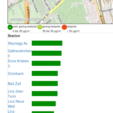
Quellen:
DORIS
,
basemap.at
sehr gering belastet
gering belastet
belastet
0 bis 35 µg/m³
35 bis 50 µg/m³
> 50 µg/m³
Station
Steyregg-Au
Gallneukirchen
3
Enns-Kristein
3
Grünbach
Bad Zell
Linz-24er-
Turm
Linz-Neue
Welt
Linz-