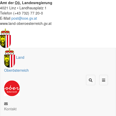
Amt der
Oö.
Landesregierung
4021 Linz • Landhausplatz 1
Telefon (+43 732) 77 20-0
E-Mail
post@ooe.gv.at
www.land-oberoesterreich.gv.at
Land
Oberösterreich
Kontakt