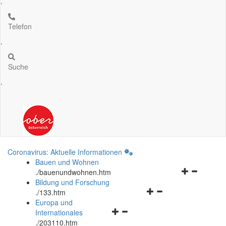
.
Telefon
.
Suche
.
Coronavirus: Aktuelle Informationen
Bauen und Wohnen
Navigationsm
.
/bauenundwohnen.htm
öffnen
Bildung und Forschung
Navigationsmenü
und
.
/133.htm
öffnen
schließen
Europa und
Navigationsmenü
und
Internationales
öffnen
schließen
.
/203110.htm