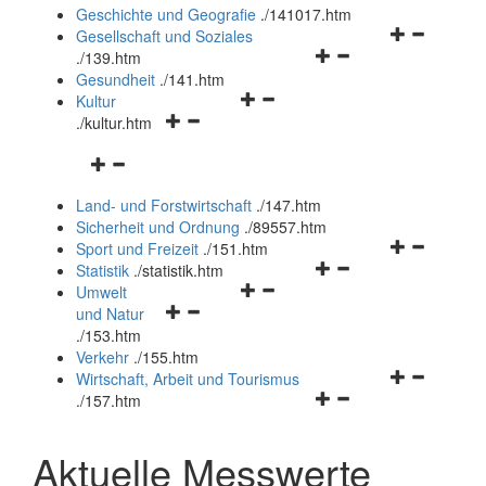
und
Geschichte und Geografie
.
/141017.htm
schließen
Navigationsm
Gesellschaft und Soziales
Navigationsmenü
öffnen
.
/139.htm
öffnen
und
Gesundheit
.
/141.htm
Navigationsmenü
und
schließen
Kultur
Navigationsmenü
öffnen
schließen
.
/kultur.htm
öffnen
und
Navigationsmenü
und
schließen
öffnen
schließen
Land- und Forstwirtschaft
.
/147.htm
und
Sicherheit und Ordnung
.
/89557.htm
schließen
Navigationsm
Sport und Freizeit
.
/151.htm
Navigationsmenü
öffnen
Statistik
.
/statistik.htm
Navigationsmenü
öffnen
und
Umwelt
Navigationsmenü
öffnen
und
schließen
und Natur
öffnen
und
schließen
.
/153.htm
und
schließen
Verkehr
.
/155.htm
schließen
Navigationsm
Wirtschaft, Arbeit und Tourismus
Navigationsmenü
öffnen
.
/157.htm
öffnen
und
und
schließen
Aktuelle Messwerte
schließen