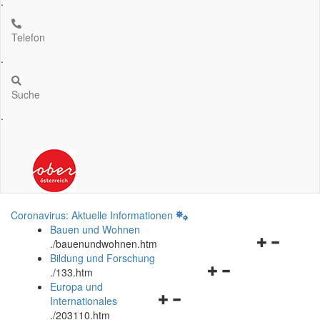
.
Telefon
.
Suche
.
Coronavirus: Aktuelle Informationen
Bauen und Wohnen
Navigationsm
.
/bauenundwohnen.htm
öffnen
Bildung und Forschung
Navigationsmenü
und
.
/133.htm
öffnen
schließen
Europa und
Navigationsmenü
und
Internationales
öffnen
schließen
.
/203110.htm