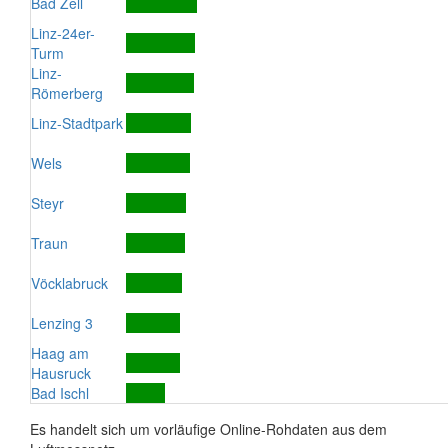
Bad Zell
Linz-24er-
Turm
Linz-
Römerberg
Linz-Stadtpark
Wels
Steyr
Traun
Vöcklabruck
Lenzing 3
Haag am
Hausruck
Bad Ischl
Es handelt sich um vorläufige Online-Rohdaten aus dem