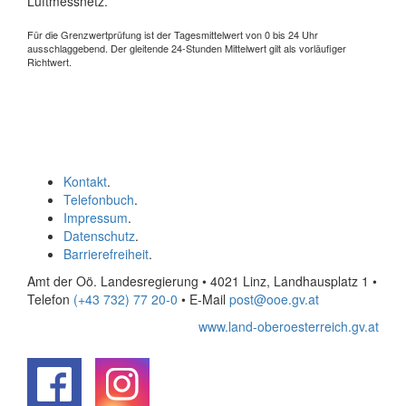
Luftmessnetz.
Für die Grenzwertprüfung ist der Tagesmittelwert von 0 bis 24 Uhr
ausschlaggebend. Der gleitende 24-Stunden Mittelwert gilt als vorläufiger
Richtwert.
Kontakt
.
Telefonbuch
.
Impressum
.
Datenschutz
.
Barrierefreiheit
.
Amt der Oö. Landesregierung • 4021 Linz, Landhausplatz 1
•
Telefon
(+43 732) 77 20-0
• E-Mail
post@ooe.gv.at
www.land-oberoesterreich.gv.at