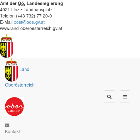
Amt der
Oö.
Landesregierung
4021 Linz • Landhausplatz 1
Telefon (+43 732) 77 20-0
E-Mail
post@ooe.gv.at
www.land-oberoesterreich.gv.at
Land
Oberösterreich
Kontakt