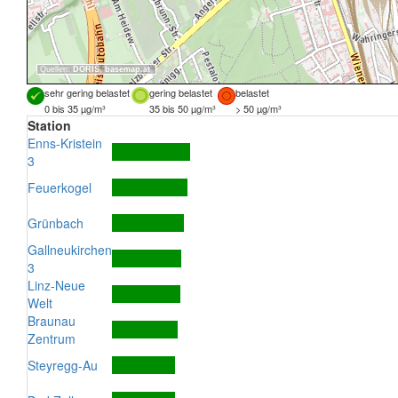
Quellen:
DORIS
,
basemap.at
sehr gering belastet
gering belastet
belastet
0 bis 35 µg/m³
35 bis 50 µg/m³
> 50 µg/m³
Station
Enns-Kristein
3
Feuerkogel
Grünbach
Gallneukirchen
3
Linz-Neue
Welt
Braunau
Zentrum
Steyregg-Au