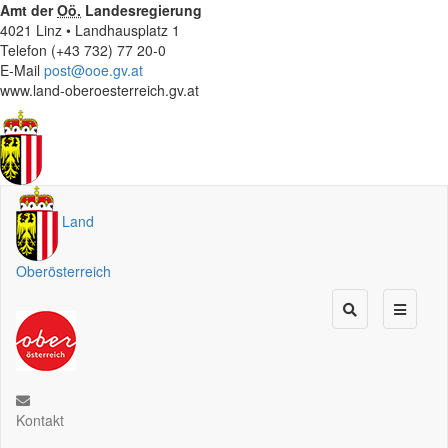
Amt der
Oö.
Landesregierung
4021 Linz • Landhausplatz 1
Telefon (+43 732) 77 20-0
E-Mail
post@ooe.gv.at
www.land-oberoesterreich.gv.at
Land
Oberösterreich
Kontakt