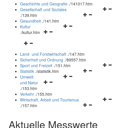
und
Geschichte und Geografie
.
/141017.htm
schließen
Navigationsm
Gesellschaft und Soziales
Navigationsmenü
öffnen
.
/139.htm
öffnen
und
Gesundheit
.
/141.htm
Navigationsmenü
und
schließen
Kultur
Navigationsmenü
öffnen
schließen
.
/kultur.htm
öffnen
und
Navigationsmenü
und
schließen
öffnen
schließen
Land- und Forstwirtschaft
.
/147.htm
und
Sicherheit und Ordnung
.
/89557.htm
schließen
Navigationsm
Sport und Freizeit
.
/151.htm
Navigationsmenü
öffnen
Statistik
.
/statistik.htm
Navigationsmenü
öffnen
und
Umwelt
Navigationsmenü
öffnen
und
schließen
und Natur
öffnen
und
schließen
.
/153.htm
und
schließen
Verkehr
.
/155.htm
schließen
Navigationsm
Wirtschaft, Arbeit und Tourismus
Navigationsmenü
öffnen
.
/157.htm
öffnen
und
und
schließen
Aktuelle Messwerte
schließen