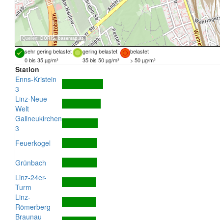
Quellen:
DORIS
,
basemap.at
sehr gering belastet
gering belastet
belastet
0 bis 35 µg/m³
35 bis 50 µg/m³
> 50 µg/m³
Station
Enns-Kristein
3
Linz-Neue
Welt
Gallneukirchen
3
Feuerkogel
Grünbach
Linz-24er-
Turm
Linz-
Römerberg
Braunau