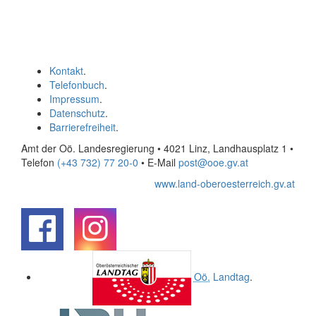
Kontakt
.
Telefonbuch
.
Impressum
.
Datenschutz
.
Barrierefreiheit
.
Amt der Oö. Landesregierung • 4021 Linz, Landhausplatz 1
•
Telefon
(+43 732) 77 20-0
• E-Mail
post@ooe.gv.at
www.land-oberoesterreich.gv.at
.
.
Oö.
Landtag
.