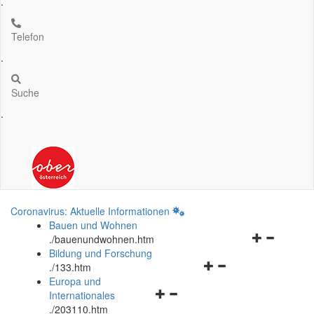
.
Telefon
.
Suche
.
Coronavirus: Aktuelle Informationen
Bauen und Wohnen
Navigationsm
.
/bauenundwohnen.htm
öffnen
Bildung und Forschung
Navigationsmenü
und
.
/133.htm
öffnen
schließen
Europa und
Navigationsmenü
und
Internationales
öffnen
schließen
.
/203110.htm