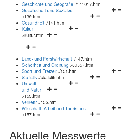
und
Geschichte und Geografie
.
/141017.htm
schließen
Navigationsm
Gesellschaft und Soziales
Navigationsmenü
öffnen
.
/139.htm
öffnen
und
Gesundheit
.
/141.htm
Navigationsmenü
und
schließen
Kultur
Navigationsmenü
öffnen
schließen
.
/kultur.htm
öffnen
und
Navigationsmenü
und
schließen
öffnen
schließen
Land- und Forstwirtschaft
.
/147.htm
und
Sicherheit und Ordnung
.
/89557.htm
schließen
Navigationsm
Sport und Freizeit
.
/151.htm
Navigationsmenü
öffnen
Statistik
.
/statistik.htm
Navigationsmenü
öffnen
und
Umwelt
Navigationsmenü
öffnen
und
schließen
und Natur
öffnen
und
schließen
.
/153.htm
und
schließen
Verkehr
.
/155.htm
schließen
Navigationsm
Wirtschaft, Arbeit und Tourismus
Navigationsmenü
öffnen
.
/157.htm
öffnen
und
und
schließen
Aktuelle Messwerte
schließen