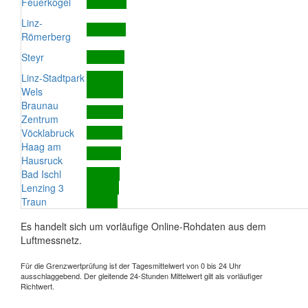
Feuerkogel
Linz-
Römerberg
Steyr
Linz-Stadtpark
Wels
Braunau
Zentrum
Vöcklabruck
Haag am
Hausruck
Bad Ischl
Lenzing 3
Traun
Es handelt sich um vorläufige Online-Rohdaten aus dem
Luftmessnetz.
Für die Grenzwertprüfung ist der Tagesmittelwert von 0 bis 24 Uhr
ausschlaggebend. Der gleitende 24-Stunden Mittelwert gilt als vorläufiger
Richtwert.