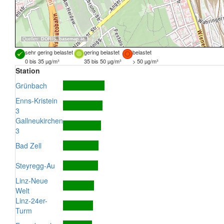
Quellen:
DORIS
,
basemap.at
sehr gering belastet
gering belastet
belastet
0 bis 35 µg/m³
35 bis 50 µg/m³
> 50 µg/m³
Station
Grünbach
Enns-Kristein
3
Gallneukirchen
3
Bad Zell
Steyregg-Au
Linz-Neue
Welt
Linz-24er-
Turm