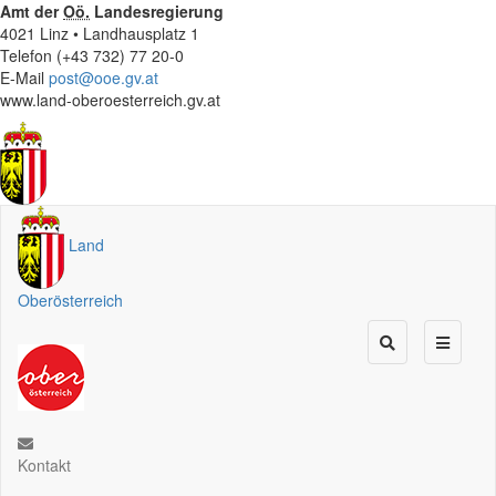
Amt der
Oö.
Landesregierung
4021 Linz • Landhausplatz 1
Telefon (+43 732) 77 20-0
E-Mail
post@ooe.gv.at
www.land-oberoesterreich.gv.at
Land
Oberösterreich
Kontakt