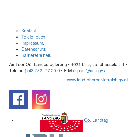
Kontakt
.
Telefonbuch
.
Impressum
.
Datenschutz
.
Barrierefreiheit
.
Amt der Oö. Landesregierung • 4021 Linz, Landhausplatz 1
•
Telefon
(+43 732) 77 20-0
• E-Mail
post@ooe.gv.at
www.land-oberoesterreich.gv.at
.
.
Oö.
Landtag
.