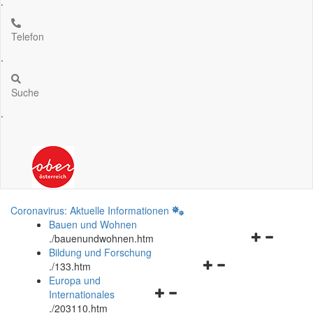
.
Telefon
.
Suche
.
Coronavirus: Aktuelle Informationen
Bauen und Wohnen
Navigationsm
.
/bauenundwohnen.htm
öffnen
Bildung und Forschung
Navigationsmenü
und
.
/133.htm
öffnen
schließen
Europa und
Navigationsmenü
und
Internationales
öffnen
schließen
.
/203110.htm