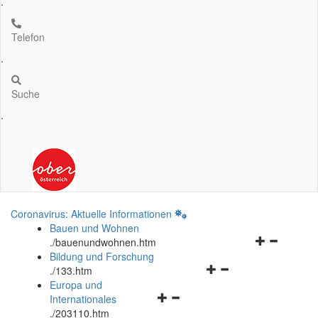
.
Telefon
.
Suche
.
Coronavirus: Aktuelle Informationen
Bauen und Wohnen
Navigationsm
.
/bauenundwohnen.htm
öffnen
Bildung und Forschung
Navigationsmenü
und
.
/133.htm
öffnen
schließen
Europa und
Navigationsmenü
und
Internationales
öffnen
schließen
.
/203110.htm