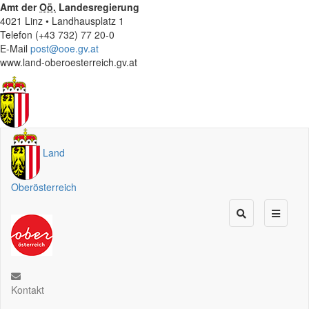
Amt der
Oö.
Landesregierung
4021 Linz • Landhausplatz 1
Telefon (+43 732) 77 20-0
E-Mail
post@ooe.gv.at
www.land-oberoesterreich.gv.at
Land
Oberösterreich
Kontakt