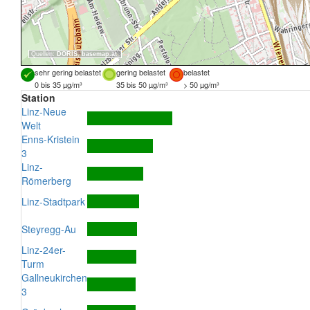
Quellen:
DORIS
,
basemap.at
sehr gering belastet
gering belastet
belastet
0 bis 35 µg/m³
35 bis 50 µg/m³
> 50 µg/m³
Station
Linz-Neue
Welt
Enns-Kristein
3
Linz-
Römerberg
Linz-Stadtpark
Steyregg-Au
Linz-24er-
Turm
Gallneukirchen
3