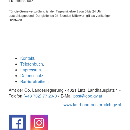
Luftmessnetz.
Für die Grenzwertprüfung ist der Tagesmittelwert von 0 bis 24 Uhr
ausschlaggebend. Der gleitende 24-Stunden Mittelwert gilt als vorläufiger
Richtwert.
Kontakt
.
Telefonbuch
.
Impressum
.
Datenschutz
.
Barrierefreiheit
.
Amt der Oö. Landesregierung • 4021 Linz, Landhausplatz 1
•
Telefon
(+43 732) 77 20-0
• E-Mail
post@ooe.gv.at
www.land-oberoesterreich.gv.at