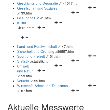
und
Geschichte und Geografie
.
/141017.htm
schließen
Navigationsm
Gesellschaft und Soziales
Navigationsmenü
öffnen
.
/139.htm
öffnen
und
Gesundheit
.
/141.htm
Navigationsmenü
und
schließen
Kultur
Navigationsmenü
öffnen
schließen
.
/kultur.htm
öffnen
und
Navigationsmenü
und
schließen
öffnen
schließen
Land- und Forstwirtschaft
.
/147.htm
und
Sicherheit und Ordnung
.
/89557.htm
schließen
Navigationsm
Sport und Freizeit
.
/151.htm
Navigationsmenü
öffnen
Statistik
.
/statistik.htm
Navigationsmenü
öffnen
und
Umwelt
Navigationsmenü
öffnen
und
schließen
und Natur
öffnen
und
schließen
.
/153.htm
und
schließen
Verkehr
.
/155.htm
schließen
Navigationsm
Wirtschaft, Arbeit und Tourismus
Navigationsmenü
öffnen
.
/157.htm
öffnen
und
und
schließen
Aktuelle Messwerte
schließen