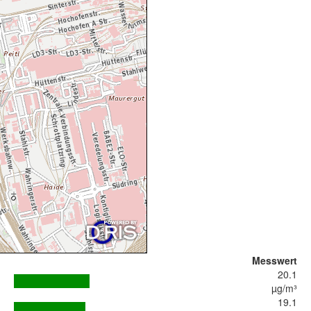
Messwert
20.1
µg/m³
19.1