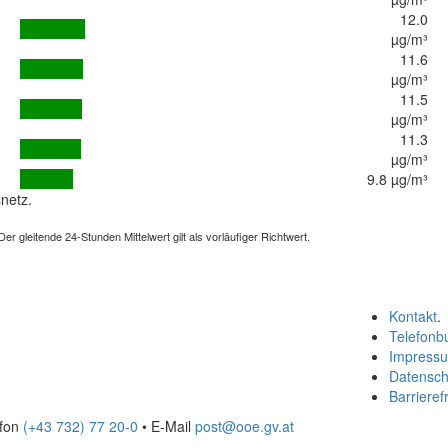
12.0
µg/m³
11.6
µg/m³
11.5
µg/m³
11.3
µg/m³
9.8 µg/m³
netz.
 gleitende 24-Stunden Mittelwert gilt als vorläufiger Richtwert.
Kontakt
.
Telefonb
Impress
Datensch
Barrierefr
efon
(+43 732) 77 20-0
• E-Mail
post@ooe.gv.at