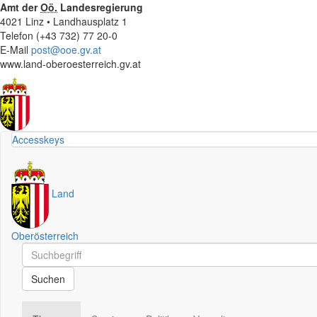
Amt der
Oö.
Landesregierung
4021 Linz • Landhausplatz 1
Telefon (+43 732) 77 20-0
E-Mail
post@ooe.gv.at
www.land-oberoesterreich.gv.at
Accesskeys
Land
Oberösterreich
Schnellsuche
Schnellsuche
Suchen