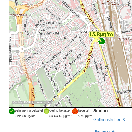
Quellen:
DORIS
,
basemap.at
Station
sehr gering belastet
gering belastet
belastet
0 bis 35 µg/m³
35 bis 50 µg/m³
> 50 µg/m³
Gallneukirchen 3
Steyregg-Au