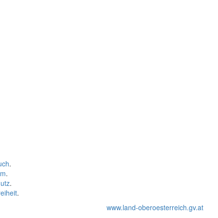
uch
.
um
.
utz
.
eiheit
.
www.land-oberoesterreich.gv.at