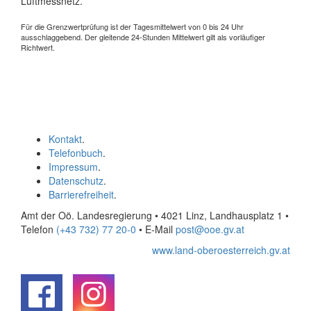
Luftmessnetz.
Für die Grenzwertprüfung ist der Tagesmittelwert von 0 bis 24 Uhr
ausschlaggebend. Der gleitende 24-Stunden Mittelwert gilt als vorläufiger
Richtwert.
Kontakt
.
Telefonbuch
.
Impressum
.
Datenschutz
.
Barrierefreiheit
.
Amt der Oö. Landesregierung • 4021 Linz, Landhausplatz 1
•
Telefon
(+43 732) 77 20-0
• E-Mail
post@ooe.gv.at
www.land-oberoesterreich.gv.at