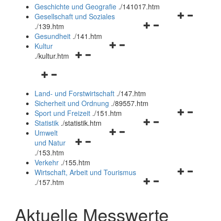
und
Geschichte und Geografie
.
/141017.htm
schließen
Navigationsm
Gesellschaft und Soziales
Navigationsmenü
öffnen
.
/139.htm
öffnen
und
Gesundheit
.
/141.htm
Navigationsmenü
und
schließen
Kultur
Navigationsmenü
öffnen
schließen
.
/kultur.htm
öffnen
und
Navigationsmenü
und
schließen
öffnen
schließen
Land- und Forstwirtschaft
.
/147.htm
und
Sicherheit und Ordnung
.
/89557.htm
schließen
Navigationsm
Sport und Freizeit
.
/151.htm
Navigationsmenü
öffnen
Statistik
.
/statistik.htm
Navigationsmenü
öffnen
und
Umwelt
Navigationsmenü
öffnen
und
schließen
und Natur
öffnen
und
schließen
.
/153.htm
und
schließen
Verkehr
.
/155.htm
schließen
Navigationsm
Wirtschaft, Arbeit und Tourismus
Navigationsmenü
öffnen
.
/157.htm
öffnen
und
und
schließen
Aktuelle Messwerte
schließen