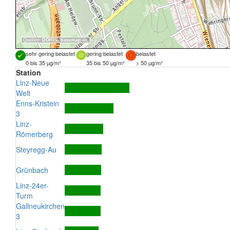
Quellen:
DORIS
,
basemap.at
sehr gering belastet
gering belastet
belastet
0 bis 35 µg/m³
35 bis 50 µg/m³
> 50 µg/m³
Station
Linz-Neue
Welt
Enns-Kristein
3
Linz-
Römerberg
Steyregg-Au
Grünbach
Linz-24er-
Turm
Gallneukirchen
3