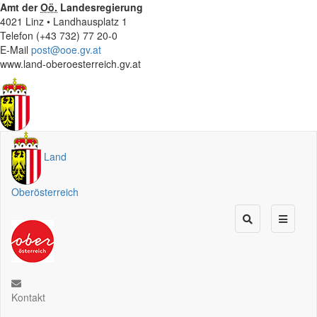
Amt der
Oö.
Landesregierung
4021 Linz • Landhausplatz 1
Telefon (+43 732) 77 20-0
E-Mail
post@ooe.gv.at
www.land-oberoesterreich.gv.at
Land
Oberösterreich
Kontakt