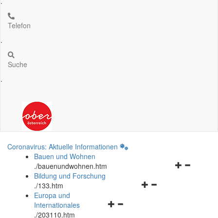
.
Telefon
.
Suche
.
Coronavirus: Aktuelle Informationen
Bauen und Wohnen
Navigationsm
.
/bauenundwohnen.htm
öffnen
Bildung und Forschung
Navigationsmenü
und
.
/133.htm
öffnen
schließen
Europa und
Navigationsmenü
und
Internationales
öffnen
schließen
.
/203110.htm