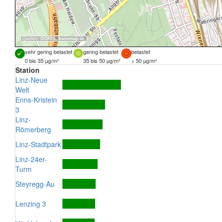
Quellen:
DORIS
,
basemap.at
sehr gering belastet
gering belastet
belastet
0 bis 35 µg/m³
35 bis 50 µg/m³
> 50 µg/m³
Station
Linz-Neue
Welt
Enns-Kristein
3
Linz-
Römerberg
Linz-Stadtpark
Linz-24er-
Turm
Steyregg-Au
Lenzing 3