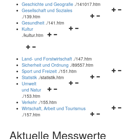
und
Geschichte und Geografie
.
/141017.htm
schließen
Navigationsm
Gesellschaft und Soziales
Navigationsmenü
öffnen
.
/139.htm
öffnen
und
Gesundheit
.
/141.htm
Navigationsmenü
und
schließen
Kultur
Navigationsmenü
öffnen
schließen
.
/kultur.htm
öffnen
und
Navigationsmenü
und
schließen
öffnen
schließen
Land- und Forstwirtschaft
.
/147.htm
und
Sicherheit und Ordnung
.
/89557.htm
schließen
Navigationsm
Sport und Freizeit
.
/151.htm
Navigationsmenü
öffnen
Statistik
.
/statistik.htm
Navigationsmenü
öffnen
und
Umwelt
Navigationsmenü
öffnen
und
schließen
und Natur
öffnen
und
schließen
.
/153.htm
und
schließen
Verkehr
.
/155.htm
schließen
Navigationsm
Wirtschaft, Arbeit und Tourismus
Navigationsmenü
öffnen
.
/157.htm
öffnen
und
und
schließen
Aktuelle Messwerte
schließen