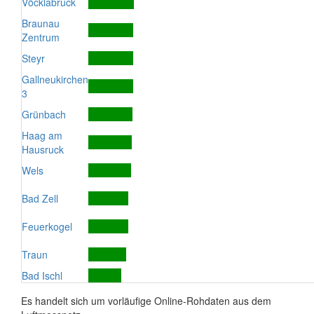
Vöcklabruck
Braunau
Zentrum
Steyr
Gallneukirchen
3
Grünbach
Haag am
Hausruck
Wels
Bad Zell
Feuerkogel
Traun
Bad Ischl
Es handelt sich um vorläufige Online-Rohdaten aus dem