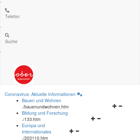
.
Telefon
.
Suche
.
Coronavirus: Aktuelle Informationen
Bauen und Wohnen
Navigationsm
.
/bauenundwohnen.htm
öffnen
Bildung und Forschung
Navigationsmenü
und
.
/133.htm
öffnen
schließen
Europa und
Navigationsmenü
und
Internationales
öffnen
schließen
.
/203110.htm