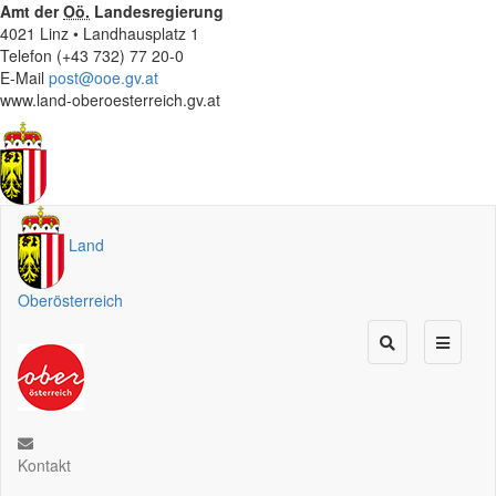
Amt der
Oö.
Landesregierung
4021 Linz • Landhausplatz 1
Telefon (+43 732) 77 20-0
E-Mail
post@ooe.gv.at
www.land-oberoesterreich.gv.at
Land
Oberösterreich
Kontakt