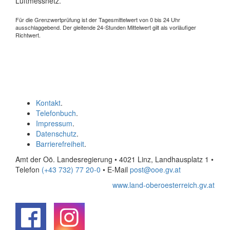
Luftmessnetz.
Für die Grenzwertprüfung ist der Tagesmittelwert von 0 bis 24 Uhr
ausschlaggebend. Der gleitende 24-Stunden Mittelwert gilt als vorläufiger
Richtwert.
Kontakt
.
Telefonbuch
.
Impressum
.
Datenschutz
.
Barrierefreiheit
.
Amt der Oö. Landesregierung • 4021 Linz, Landhausplatz 1
•
Telefon
(+43 732) 77 20-0
• E-Mail
post@ooe.gv.at
www.land-oberoesterreich.gv.at