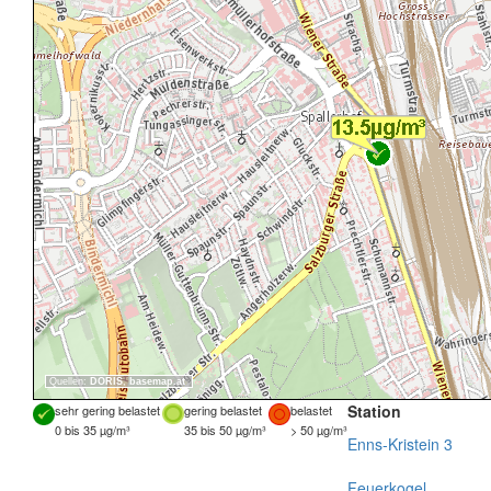
Quellen:
DORIS
,
basemap.at
Station
sehr gering belastet
gering belastet
belastet
0 bis 35 µg/m³
35 bis 50 µg/m³
> 50 µg/m³
Enns-Kristein 3
Feuerkogel