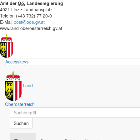
Amt der
Oö.
Landesregierung
4021 Linz • Landhausplatz 1
Telefon (+43 732) 77 20-0
E-Mail
post@ooe.gv.at
www.land-oberoesterreich.gv.at
Accesskeys
Land
Oberösterreich
Schnellsuche
Schnellsuche
Suchen