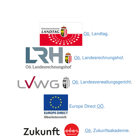
Oö.
Landtag
.
Oö.
Landesrechnungshof
.
Oö.
Landesverwaltungsgericht
.
Europe Direct
OÖ
.
Oö.
Zukunftsakademie
.