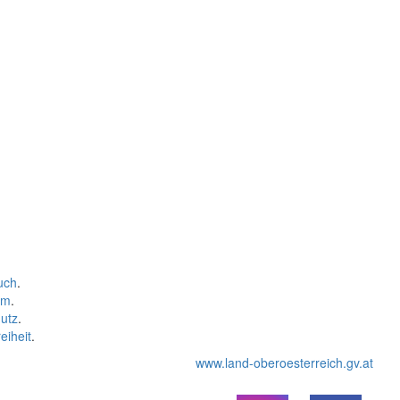
uch
.
um
.
utz
.
eiheit
.
www.land-oberoesterreich.gv.at