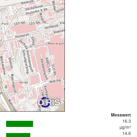
Messwert
16.3
µg/m³
14.6