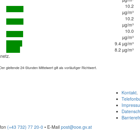
10.2
µg/m³
10.2
µg/m³
10.0
µg/m³
9.4 µg/m³
8.2 µg/m³
netz.
 gleitende 24-Stunden Mittelwert gilt als vorläufiger Richtwert.
Kontakt
.
Telefonb
Impress
Datensch
Barrierefr
efon
(+43 732) 77 20-0
• E-Mail
post@ooe.gv.at