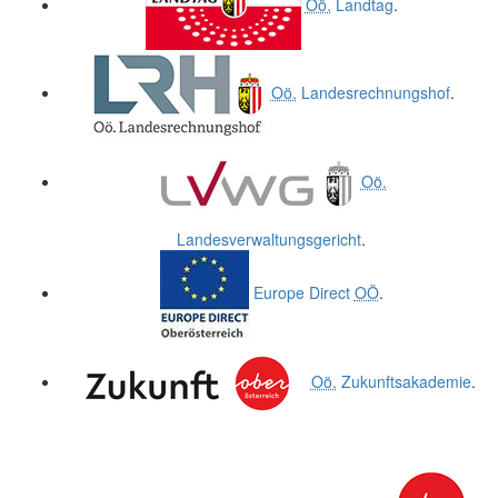
Oö.
Landtag
.
Oö.
Landesrechnungshof
.
Oö.
Landesverwaltungsgericht
.
Europe Direct
OÖ
.
Oö.
Zukunftsakademie
.