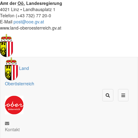
Amt der
Oö.
Landesregierung
4021 Linz • Landhausplatz 1
Telefon (+43 732) 77 20-0
E-Mail
post@ooe.gv.at
www.land-oberoesterreich.gv.at
Land
Oberösterreich
Kontakt