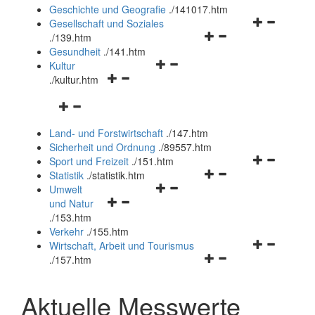
und
Geschichte und Geografie
.
/141017.htm
schließen
Navigationsm
Gesellschaft und Soziales
Navigationsmenü
öffnen
.
/139.htm
öffnen
und
Gesundheit
.
/141.htm
Navigationsmenü
und
schließen
Kultur
Navigationsmenü
öffnen
schließen
.
/kultur.htm
öffnen
und
Navigationsmenü
und
schließen
öffnen
schließen
Land- und Forstwirtschaft
.
/147.htm
und
Sicherheit und Ordnung
.
/89557.htm
schließen
Navigationsm
Sport und Freizeit
.
/151.htm
Navigationsmenü
öffnen
Statistik
.
/statistik.htm
Navigationsmenü
öffnen
und
Umwelt
Navigationsmenü
öffnen
und
schließen
und Natur
öffnen
und
schließen
.
/153.htm
und
schließen
Verkehr
.
/155.htm
schließen
Navigationsm
Wirtschaft, Arbeit und Tourismus
Navigationsmenü
öffnen
.
/157.htm
öffnen
und
und
schließen
Aktuelle Messwerte
schließen