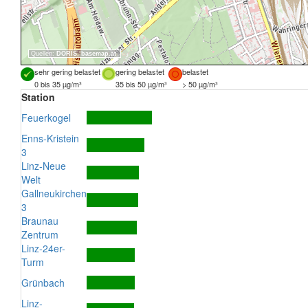
Quellen:
DORIS
,
basemap.at
sehr gering belastet
gering belastet
belastet
0 bis 35 µg/m³
35 bis 50 µg/m³
> 50 µg/m³
Station
Feuerkogel
Enns-Kristein
3
Linz-Neue
Welt
Gallneukirchen
3
Braunau
Zentrum
Linz-24er-
Turm
Grünbach
Linz-