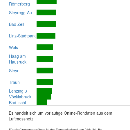
Römerberg
Steyregg-Au
Bad Zell
Linz-Stadtpark
Wels
Haag am
Hausruck
Steyr
Traun
Lenzing 3
Vöcklabruck
Bad Ischl
Es handelt sich um vorläufige Online-Rohdaten aus dem
Luftmessnetz.
Für die Grenzwertprüfung ist der Tagesmittelwert von 0 bis 24 Uhr