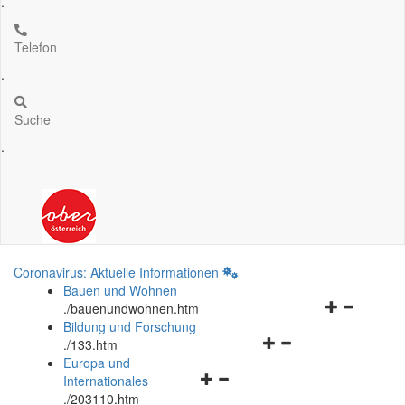
.
Telefon
.
Suche
.
Coronavirus: Aktuelle Informationen
Bauen und Wohnen
Navigationsm
.
/bauenundwohnen.htm
öffnen
Bildung und Forschung
Navigationsmenü
und
.
/133.htm
öffnen
schließen
Europa und
Navigationsmenü
und
Internationales
öffnen
schließen
.
/203110.htm