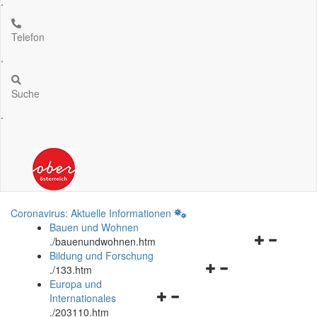
.
Telefon
.
Suche
.
Coronavirus: Aktuelle Informationen
Bauen und Wohnen
Navigationsm
.
/bauenundwohnen.htm
öffnen
Bildung und Forschung
Navigationsmenü
und
.
/133.htm
öffnen
schließen
Europa und
Navigationsmenü
und
Internationales
öffnen
schließen
.
/203110.htm