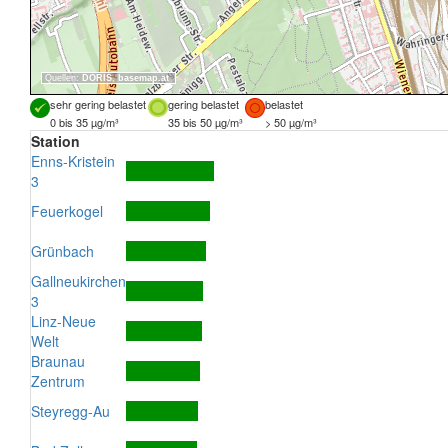
Quellen:
DORIS
,
basemap.at
sehr gering belastet
gering belastet
belastet
0 bis 35 µg/m³
35 bis 50 µg/m³
> 50 µg/m³
Station
Enns-Kristein
3
Feuerkogel
Grünbach
Gallneukirchen
3
Linz-Neue
Welt
Braunau
Zentrum
Steyregg-Au