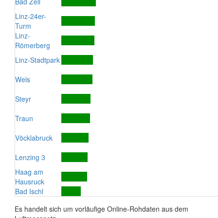
Bad Zell
Linz-24er-
Turm
Linz-
Römerberg
Linz-Stadtpark
Wels
Steyr
Traun
Vöcklabruck
Lenzing 3
Haag am
Hausruck
Bad Ischl
Es handelt sich um vorläufige Online-Rohdaten aus dem