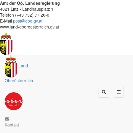
Amt der
Oö.
Landesregierung
4021 Linz • Landhausplatz 1
Telefon (+43 732) 77 20-0
E-Mail
post@ooe.gv.at
www.land-oberoesterreich.gv.at
Land
Oberösterreich
Kontakt