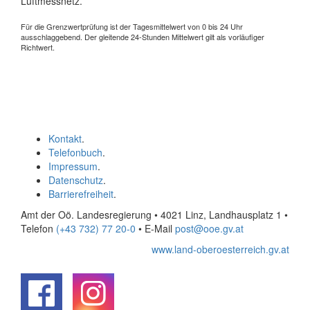
Luftmessnetz.
Für die Grenzwertprüfung ist der Tagesmittelwert von 0 bis 24 Uhr
ausschlaggebend. Der gleitende 24-Stunden Mittelwert gilt als vorläufiger
Richtwert.
Kontakt
.
Telefonbuch
.
Impressum
.
Datenschutz
.
Barrierefreiheit
.
Amt der Oö. Landesregierung • 4021 Linz, Landhausplatz 1
•
Telefon
(+43 732) 77 20-0
• E-Mail
post@ooe.gv.at
www.land-oberoesterreich.gv.at