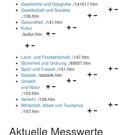
und
Geschichte und Geografie
.
/141017.htm
schließen
Navigationsm
Gesellschaft und Soziales
Navigationsmenü
öffnen
.
/139.htm
öffnen
und
Gesundheit
.
/141.htm
Navigationsmenü
und
schließen
Kultur
Navigationsmenü
öffnen
schließen
.
/kultur.htm
öffnen
und
Navigationsmenü
und
schließen
öffnen
schließen
Land- und Forstwirtschaft
.
/147.htm
und
Sicherheit und Ordnung
.
/89557.htm
schließen
Navigationsm
Sport und Freizeit
.
/151.htm
Navigationsmenü
öffnen
Statistik
.
/statistik.htm
Navigationsmenü
öffnen
und
Umwelt
Navigationsmenü
öffnen
und
schließen
und Natur
öffnen
und
schließen
.
/153.htm
und
schließen
Verkehr
.
/155.htm
schließen
Navigationsm
Wirtschaft, Arbeit und Tourismus
Navigationsmenü
öffnen
.
/157.htm
öffnen
und
und
schließen
Aktuelle Messwerte
schließen