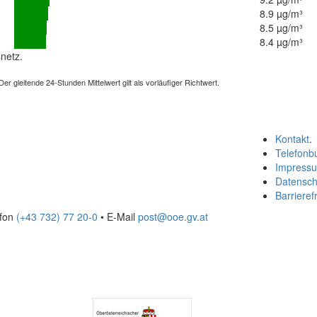
8.9 µg/m³
8.5 µg/m³
8.4 µg/m³
netz.
 gleitende 24-Stunden Mittelwert gilt als vorläufiger Richtwert.
Kontakt
.
Telefonb
Impress
Datensch
Barrierefr
efon
(+43 732) 77 20-0
• E-Mail
post@ooe.gv.at