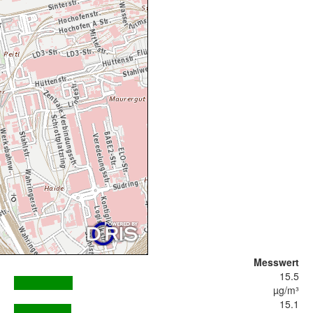
Messwert
15.5
µg/m³
15.1