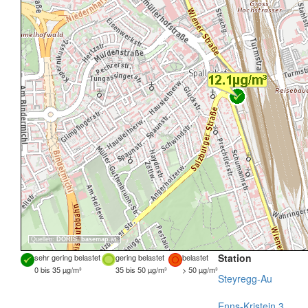
Quellen:
DORIS
,
basemap.at
Station
sehr gering belastet
gering belastet
belastet
0 bis 35 µg/m³
35 bis 50 µg/m³
> 50 µg/m³
Steyregg-Au
Enns-Kristein 3