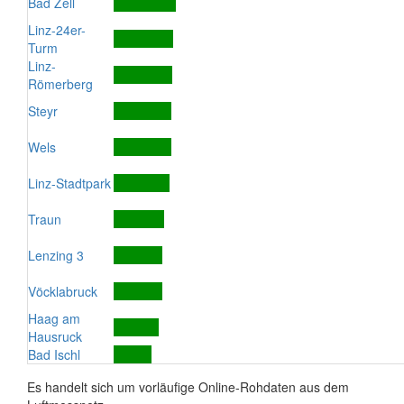
Bad Zell
Linz-24er-
Turm
Linz-
Römerberg
Steyr
Wels
Linz-Stadtpark
Traun
Lenzing 3
Vöcklabruck
Haag am
Hausruck
Bad Ischl
Es handelt sich um vorläufige Online-Rohdaten aus dem