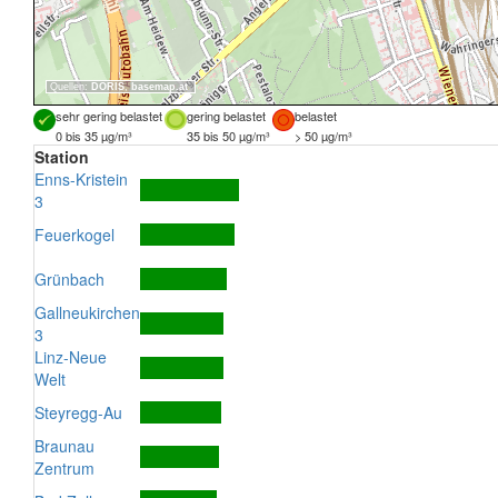
Quellen:
DORIS
,
basemap.at
sehr gering belastet
gering belastet
belastet
0 bis 35 µg/m³
35 bis 50 µg/m³
> 50 µg/m³
Station
Enns-Kristein
3
Feuerkogel
Grünbach
Gallneukirchen
3
Linz-Neue
Welt
Steyregg-Au
Braunau
Zentrum