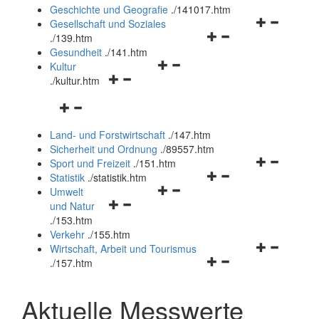
und
Geschichte und Geografie
.
/141017.htm
schließen
Navigationsm
Gesellschaft und Soziales
Navigationsmenü
öffnen
.
/139.htm
öffnen
und
Gesundheit
.
/141.htm
Navigationsmenü
und
schließen
Kultur
Navigationsmenü
öffnen
schließen
.
/kultur.htm
öffnen
und
Navigationsmenü
und
schließen
öffnen
schließen
Land- und Forstwirtschaft
.
/147.htm
und
Sicherheit und Ordnung
.
/89557.htm
schließen
Navigationsm
Sport und Freizeit
.
/151.htm
Navigationsmenü
öffnen
Statistik
.
/statistik.htm
Navigationsmenü
öffnen
und
Umwelt
Navigationsmenü
öffnen
und
schließen
und Natur
öffnen
und
schließen
.
/153.htm
und
schließen
Verkehr
.
/155.htm
schließen
Navigationsm
Wirtschaft, Arbeit und Tourismus
Navigationsmenü
öffnen
.
/157.htm
öffnen
und
und
schließen
Aktuelle Messwerte
schließen