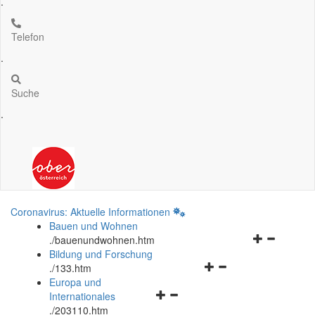
.
Telefon
.
Suche
.
Coronavirus: Aktuelle Informationen
Bauen und Wohnen
Navigationsm
.
/bauenundwohnen.htm
öffnen
Bildung und Forschung
Navigationsmenü
und
.
/133.htm
öffnen
schließen
Europa und
Navigationsmenü
und
Internationales
öffnen
schließen
.
/203110.htm