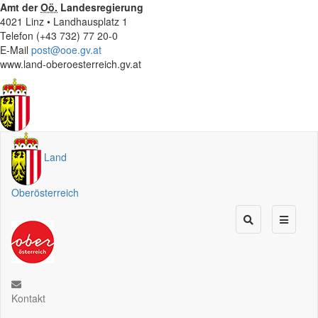
Amt der
Oö.
Landesregierung
4021 Linz • Landhausplatz 1
Telefon (+43 732) 77 20-0
E-Mail
post@ooe.gv.at
www.land-oberoesterreich.gv.at
Land
Oberösterreich
Kontakt