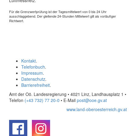
Luftmessnetz.
Für die Grenzwertprüfung ist der Tagesmittelwert von 0 bis 24 Uhr
ausschlaggebend. Der gleitende 24-Stunden Mittelwert gilt als vorläufiger
Richtwert.
Kontakt
.
Telefonbuch
.
Impressum
.
Datenschutz
.
Barrierefreiheit
.
Amt der Oö. Landesregierung • 4021 Linz, Landhausplatz 1
•
Telefon
(+43 732) 77 20-0
• E-Mail
post@ooe.gv.at
www.land-oberoesterreich.gv.at