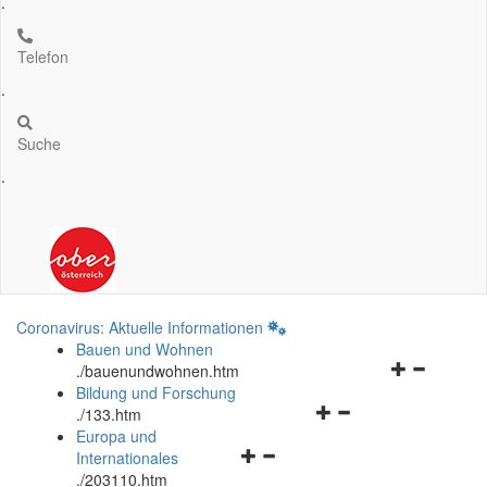
.
Telefon
.
Suche
.
Coronavirus: Aktuelle Informationen
Bauen und Wohnen
Navigationsm
.
/bauenundwohnen.htm
öffnen
Bildung und Forschung
Navigationsmenü
und
.
/133.htm
öffnen
schließen
Europa und
Navigationsmenü
und
Internationales
öffnen
schließen
.
/203110.htm