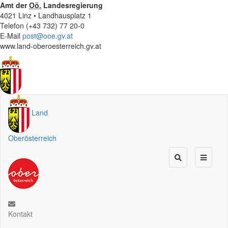
Amt der
Oö.
Landesregierung
4021 Linz • Landhausplatz 1
Telefon (+43 732) 77 20-0
E-Mail
post@ooe.gv.at
www.land-oberoesterreich.gv.at
Land
Oberösterreich
Kontakt