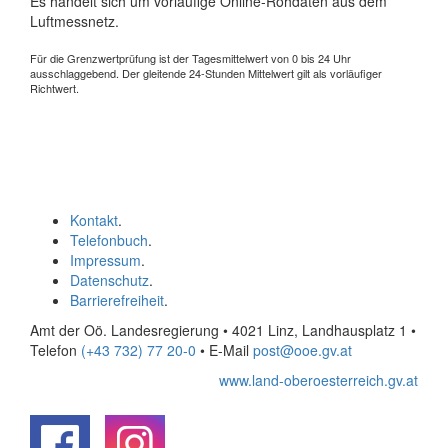
Es handelt sich um vorläufige Online-Rohdaten aus dem
Luftmessnetz.
Für die Grenzwertprüfung ist der Tagesmittelwert von 0 bis 24 Uhr
ausschlaggebend. Der gleitende 24-Stunden Mittelwert gilt als vorläufiger
Richtwert.
Kontakt
.
Telefonbuch
.
Impressum
.
Datenschutz
.
Barrierefreiheit
.
Amt der Oö. Landesregierung • 4021 Linz, Landhausplatz 1
•
Telefon
(+43 732) 77 20-0
• E-Mail
post@ooe.gv.at
www.land-oberoesterreich.gv.at