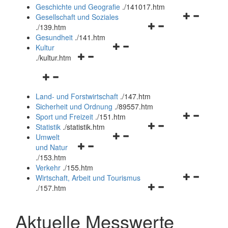
und
Geschichte und Geografie
.
/141017.htm
schließen
Navigationsm
Gesellschaft und Soziales
Navigationsmenü
öffnen
.
/139.htm
öffnen
und
Gesundheit
.
/141.htm
Navigationsmenü
und
schließen
Kultur
Navigationsmenü
öffnen
schließen
.
/kultur.htm
öffnen
und
Navigationsmenü
und
schließen
öffnen
schließen
Land- und Forstwirtschaft
.
/147.htm
und
Sicherheit und Ordnung
.
/89557.htm
schließen
Navigationsm
Sport und Freizeit
.
/151.htm
Navigationsmenü
öffnen
Statistik
.
/statistik.htm
Navigationsmenü
öffnen
und
Umwelt
Navigationsmenü
öffnen
und
schließen
und Natur
öffnen
und
schließen
.
/153.htm
und
schließen
Verkehr
.
/155.htm
schließen
Navigationsm
Wirtschaft, Arbeit und Tourismus
Navigationsmenü
öffnen
.
/157.htm
öffnen
und
und
schließen
Aktuelle Messwerte
schließen