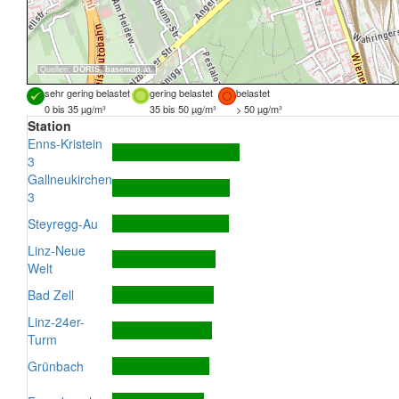
Quellen:
DORIS
,
basemap.at
sehr gering belastet
gering belastet
belastet
0 bis 35 µg/m³
35 bis 50 µg/m³
> 50 µg/m³
Station
Enns-Kristein
3
Gallneukirchen
3
Steyregg-Au
Linz-Neue
Welt
Bad Zell
Linz-24er-
Turm
Grünbach