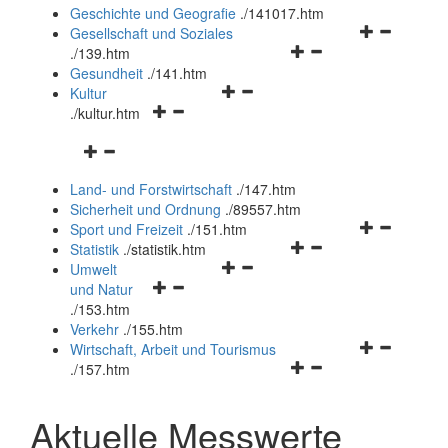
und
Geschichte und Geografie
.
/141017.htm
schließen
Navigationsm
Gesellschaft und Soziales
Navigationsmenü
öffnen
.
/139.htm
öffnen
und
Gesundheit
.
/141.htm
Navigationsmenü
und
schließen
Kultur
Navigationsmenü
öffnen
schließen
.
/kultur.htm
öffnen
und
Navigationsmenü
und
schließen
öffnen
schließen
Land- und Forstwirtschaft
.
/147.htm
und
Sicherheit und Ordnung
.
/89557.htm
schließen
Navigationsm
Sport und Freizeit
.
/151.htm
Navigationsmenü
öffnen
Statistik
.
/statistik.htm
Navigationsmenü
öffnen
und
Umwelt
Navigationsmenü
öffnen
und
schließen
und Natur
öffnen
und
schließen
.
/153.htm
und
schließen
Verkehr
.
/155.htm
schließen
Navigationsm
Wirtschaft, Arbeit und Tourismus
Navigationsmenü
öffnen
.
/157.htm
öffnen
und
und
schließen
Aktuelle Messwerte
schließen