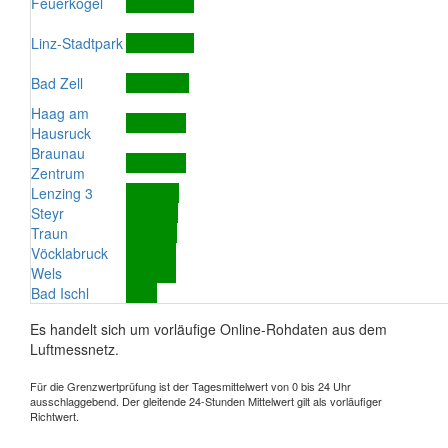
Feuerkogel
Linz-Stadtpark
Bad Zell
Haag am
Hausruck
Braunau
Zentrum
Lenzing 3
Steyr
Traun
Vöcklabruck
Wels
Bad Ischl
Es handelt sich um vorläufige Online-Rohdaten aus dem
Luftmessnetz.
Für die Grenzwertprüfung ist der Tagesmittelwert von 0 bis 24 Uhr
ausschlaggebend. Der gleitende 24-Stunden Mittelwert gilt als vorläufiger
Richtwert.