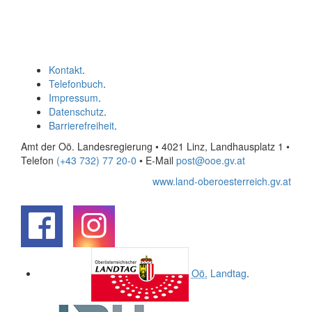
Kontakt
.
Telefonbuch
.
Impressum
.
Datenschutz
.
Barrierefreiheit
.
Amt der Oö. Landesregierung • 4021 Linz, Landhausplatz 1
•
Telefon
(+43 732) 77 20-0
• E-Mail
post@ooe.gv.at
www.land-oberoesterreich.gv.at
.
.
Oö.
Landtag
.