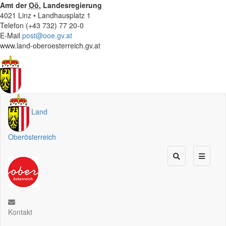
Amt der
Oö.
Landesregierung
4021 Linz • Landhausplatz 1
Telefon (+43 732) 77 20-0
E-Mail
post@ooe.gv.at
www.land-oberoesterreich.gv.at
Land
Oberösterreich
Kontakt