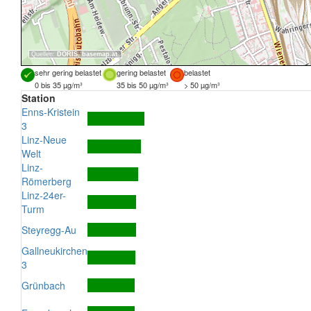
Quellen:
DORIS
,
basemap.at
sehr gering belastet
gering belastet
belastet
0 bis 35 µg/m³
35 bis 50 µg/m³
> 50 µg/m³
Station
Enns-Kristein
3
Linz-Neue
Welt
Linz-
Römerberg
Linz-24er-
Turm
Steyregg-Au
Gallneukirchen
3
Grünbach