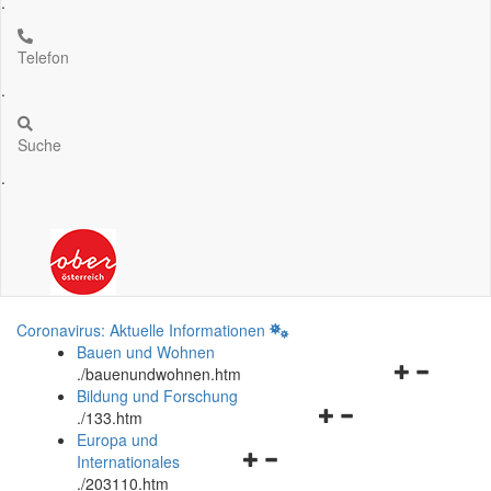
.
Telefon
.
Suche
.
Coronavirus: Aktuelle Informationen
Bauen und Wohnen
Navigationsm
.
/bauenundwohnen.htm
öffnen
Bildung und Forschung
Navigationsmenü
und
.
/133.htm
öffnen
schließen
Europa und
Navigationsmenü
und
Internationales
öffnen
schließen
.
/203110.htm