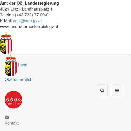
Amt der
Oö.
Landesregierung
4021 Linz • Landhausplatz 1
Telefon (+43 732) 77 20-0
E-Mail
post@ooe.gv.at
www.land-oberoesterreich.gv.at
Land
Oberösterreich
Kontakt