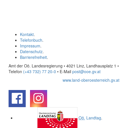
Kontakt
.
Telefonbuch
.
Impressum
.
Datenschutz
.
Barrierefreiheit
.
Amt der Oö. Landesregierung • 4021 Linz, Landhausplatz 1
•
Telefon
(+43 732) 77 20-0
• E-Mail
post@ooe.gv.at
www.land-oberoesterreich.gv.at
.
.
Oö.
Landtag
.