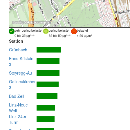
Quellen:
DORIS
,
basemap.at
sehr gering belastet
gering belastet
belastet
0 bis 35 µg/m³
35 bis 50 µg/m³
> 50 µg/m³
Station
Grünbach
Enns-Kristein
3
Steyregg-Au
Gallneukirchen
3
Bad Zell
Linz-Neue
Welt
Linz-24er-
Turm