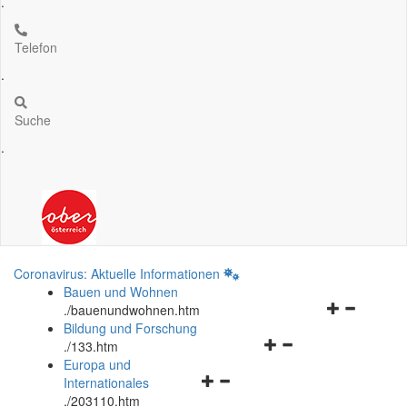
.
Telefon
.
Suche
.
Coronavirus: Aktuelle Informationen
Bauen und Wohnen
Navigationsm
.
/bauenundwohnen.htm
öffnen
Bildung und Forschung
Navigationsmenü
und
.
/133.htm
öffnen
schließen
Europa und
Navigationsmenü
und
Internationales
öffnen
schließen
.
/203110.htm