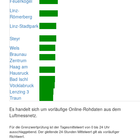
Feuerkogel
Linz-
Römerberg
Linz-Stadtpark
Steyr
Wels
Braunau
Zentrum
Haag am
Hausruck
Bad Ischl
Vöcklabruck
Lenzing 3
Traun
Es handelt sich um vorläufige Online-Rohdaten aus dem
Luftmessnetz.
Für die Grenzwertprüfung ist der Tagesmittelwert von 0 bis 24 Uhr
ausschlaggebend. Der gleitende 24-Stunden Mittelwert gilt als vorläufiger
Richtwert.