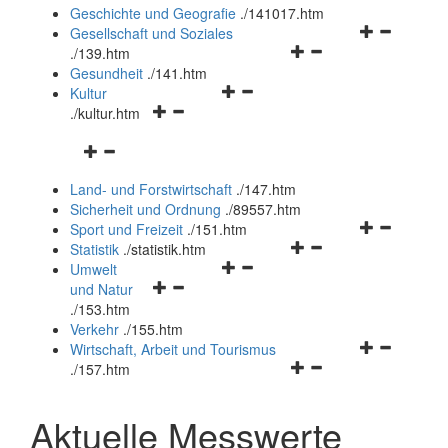
und
Geschichte und Geografie
.
/141017.htm
schließen
Navigationsm
Gesellschaft und Soziales
Navigationsmenü
öffnen
.
/139.htm
öffnen
und
Gesundheit
.
/141.htm
Navigationsmenü
und
schließen
Kultur
Navigationsmenü
öffnen
schließen
.
/kultur.htm
öffnen
und
Navigationsmenü
und
schließen
öffnen
schließen
Land- und Forstwirtschaft
.
/147.htm
und
Sicherheit und Ordnung
.
/89557.htm
schließen
Navigationsm
Sport und Freizeit
.
/151.htm
Navigationsmenü
öffnen
Statistik
.
/statistik.htm
Navigationsmenü
öffnen
und
Umwelt
Navigationsmenü
öffnen
und
schließen
und Natur
öffnen
und
schließen
.
/153.htm
und
schließen
Verkehr
.
/155.htm
schließen
Navigationsm
Wirtschaft, Arbeit und Tourismus
Navigationsmenü
öffnen
.
/157.htm
öffnen
und
und
schließen
Aktuelle Messwerte
schließen