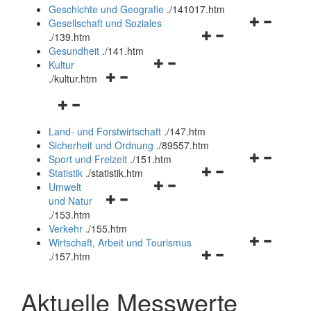
und
Geschichte und Geografie
.
/141017.htm
schließen
Navigationsm
Gesellschaft und Soziales
Navigationsmenü
öffnen
.
/139.htm
öffnen
und
Gesundheit
.
/141.htm
Navigationsmenü
und
schließen
Kultur
Navigationsmenü
öffnen
schließen
.
/kultur.htm
öffnen
und
Navigationsmenü
und
schließen
öffnen
schließen
Land- und Forstwirtschaft
.
/147.htm
und
Sicherheit und Ordnung
.
/89557.htm
schließen
Navigationsm
Sport und Freizeit
.
/151.htm
Navigationsmenü
öffnen
Statistik
.
/statistik.htm
Navigationsmenü
öffnen
und
Umwelt
Navigationsmenü
öffnen
und
schließen
und Natur
öffnen
und
schließen
.
/153.htm
und
schließen
Verkehr
.
/155.htm
schließen
Navigationsm
Wirtschaft, Arbeit und Tourismus
Navigationsmenü
öffnen
.
/157.htm
öffnen
und
und
schließen
Aktuelle Messwerte
schließen