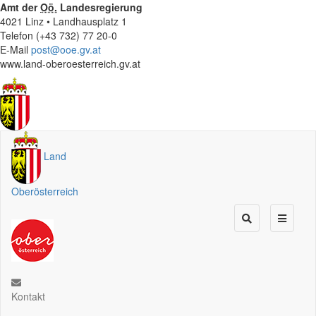
Amt der
Oö.
Landesregierung
4021 Linz • Landhausplatz 1
Telefon (+43 732) 77 20-0
E-Mail
post@ooe.gv.at
www.land-oberoesterreich.gv.at
Land
Oberösterreich
Kontakt