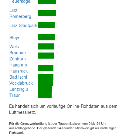
Feuerkogel
Linz-
Römerberg
Linz-Stadtpark
Steyr
Wels
Braunau
Zentrum
Haag am
Hausruck
Bad Ischl
Vöcklabruck
Lenzing 3
Traun
Es handelt sich um vorläufige Online-Rohdaten aus dem
Luftmessnetz.
Für die Grenzwertprüfung ist der Tagesmittelwert von 0 bis 24 Uhr
ausschlaggebend. Der gleitende 24-Stunden Mittelwert gilt als vorläufiger
Richtwert.