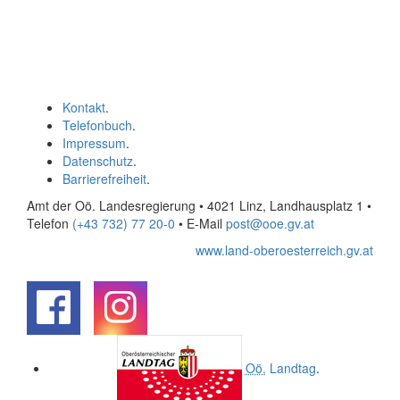
Kontakt
.
Telefonbuch
.
Impressum
.
Datenschutz
.
Barrierefreiheit
.
Amt der Oö. Landesregierung • 4021 Linz, Landhausplatz 1
•
Telefon
(+43 732) 77 20-0
• E-Mail
post@ooe.gv.at
www.land-oberoesterreich.gv.at
.
.
Oö.
Landtag
.