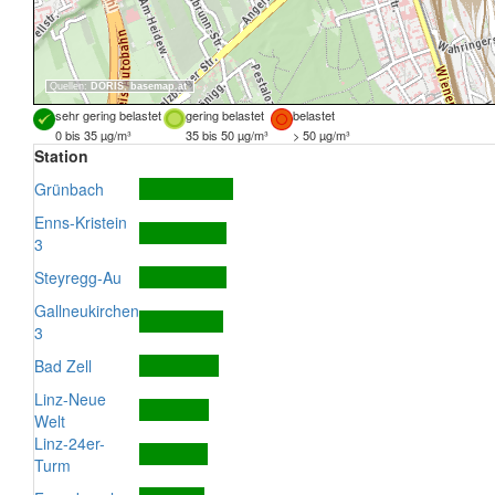
Quellen:
DORIS
,
basemap.at
sehr gering belastet
gering belastet
belastet
0 bis 35 µg/m³
35 bis 50 µg/m³
> 50 µg/m³
Station
Grünbach
Enns-Kristein
3
Steyregg-Au
Gallneukirchen
3
Bad Zell
Linz-Neue
Welt
Linz-24er-
Turm