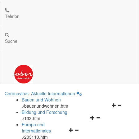
.
Telefon
.
Suche
.
Coronavirus: Aktuelle Informationen
Bauen und Wohnen
Navigationsm
.
/bauenundwohnen.htm
öffnen
Bildung und Forschung
Navigationsmenü
und
.
/133.htm
öffnen
schließen
Europa und
Navigationsmenü
und
Internationales
öffnen
schließen
.
/203110.htm