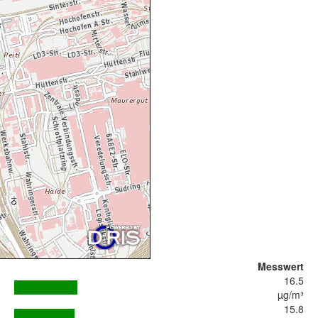
Messwert
16.5
µg/m³
15.8