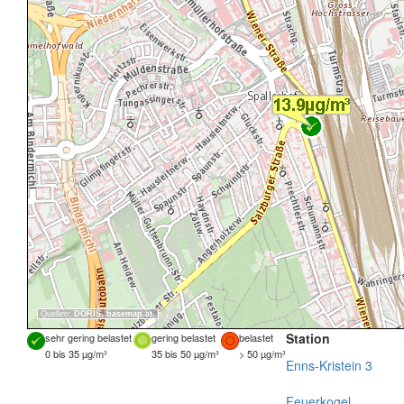
Quellen:
DORIS
,
basemap.at
Station
sehr gering belastet
gering belastet
belastet
0 bis 35 µg/m³
35 bis 50 µg/m³
> 50 µg/m³
Enns-Kristein 3
Feuerkogel