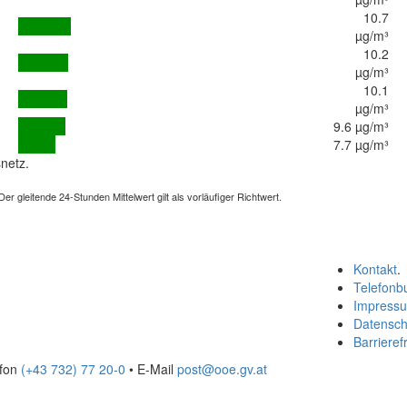
10.7
µg/m³
10.2
µg/m³
10.1
µg/m³
9.6 µg/m³
7.7 µg/m³
netz.
 gleitende 24-Stunden Mittelwert gilt als vorläufiger Richtwert.
Kontakt
.
Telefonb
Impress
Datensch
Barrierefr
efon
(+43 732) 77 20-0
• E-Mail
post@ooe.gv.at