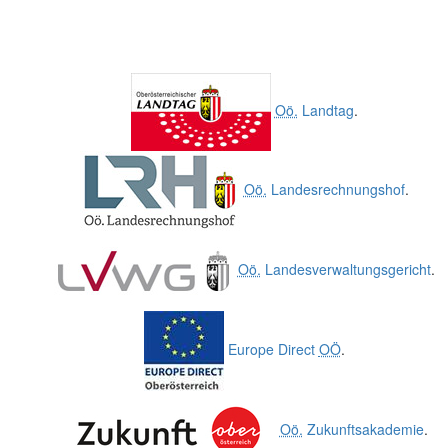
Oö.
Landtag
.
Oö.
Landesrechnungshof
.
Oö.
Landesverwaltungsgericht
.
Europe Direct
OÖ
.
Oö.
Zukunftsakademie
.