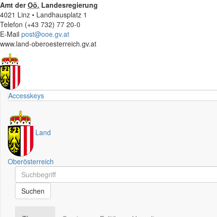
Amt der
Oö.
Landesregierung
4021 Linz • Landhausplatz 1
Telefon (+43 732) 77 20-0
E-Mail
post@ooe.gv.at
www.land-oberoesterreich.gv.at
Accesskeys
Land
Oberösterreich
Schnellsuche
Schnellsuche
Suchen