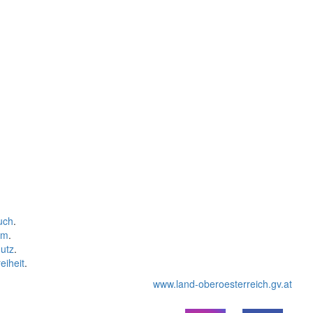
uch
.
um
.
utz
.
eiheit
.
www.land-oberoesterreich.gv.at