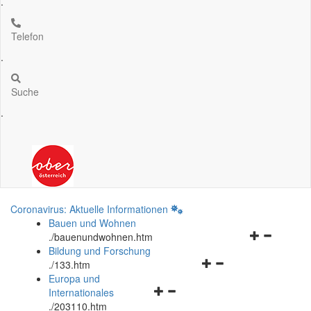
.
Telefon
.
Suche
.
Coronavirus: Aktuelle Informationen
Bauen und Wohnen
Navigationsm
.
/bauenundwohnen.htm
öffnen
Bildung und Forschung
Navigationsmenü
und
.
/133.htm
öffnen
schließen
Europa und
Navigationsmenü
und
Internationales
öffnen
schließen
.
/203110.htm