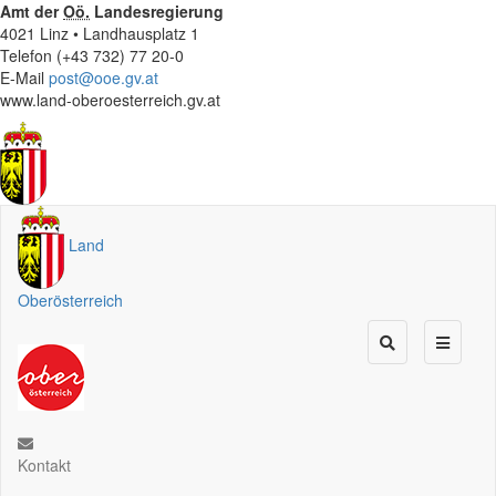
Amt der
Oö.
Landesregierung
4021 Linz • Landhausplatz 1
Telefon (+43 732) 77 20-0
E-Mail
post@ooe.gv.at
www.land-oberoesterreich.gv.at
Land
Oberösterreich
Kontakt