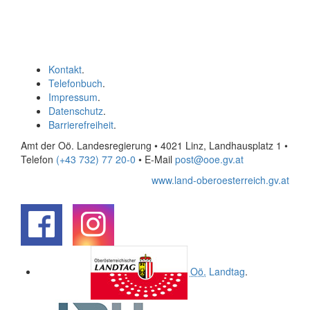
Kontakt
.
Telefonbuch
.
Impressum
.
Datenschutz
.
Barrierefreiheit
.
Amt der Oö. Landesregierung • 4021 Linz, Landhausplatz 1
•
Telefon
(+43 732) 77 20-0
• E-Mail
post@ooe.gv.at
www.land-oberoesterreich.gv.at
.
.
Oö.
Landtag
.