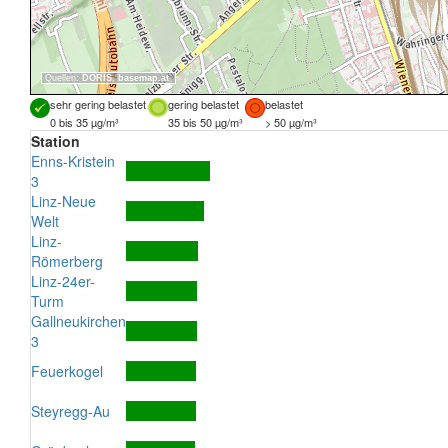
Quellen:
DORIS
,
basemap.at
sehr gering belastet
gering belastet
belastet
0 bis 35 µg/m³
35 bis 50 µg/m³
> 50 µg/m³
Station
Enns-Kristein
3
Linz-Neue
Welt
Linz-
Römerberg
Linz-24er-
Turm
Gallneukirchen
3
Feuerkogel
Steyregg-Au