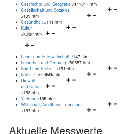
und
Geschichte und Geografie
.
/141017.htm
schließen
Navigationsm
Gesellschaft und Soziales
Navigationsmenü
öffnen
.
/139.htm
öffnen
und
Gesundheit
.
/141.htm
Navigationsmenü
und
schließen
Kultur
Navigationsmenü
öffnen
schließen
.
/kultur.htm
öffnen
und
Navigationsmenü
und
schließen
öffnen
schließen
Land- und Forstwirtschaft
.
/147.htm
und
Sicherheit und Ordnung
.
/89557.htm
schließen
Navigationsm
Sport und Freizeit
.
/151.htm
Navigationsmenü
öffnen
Statistik
.
/statistik.htm
Navigationsmenü
öffnen
und
Umwelt
Navigationsmenü
öffnen
und
schließen
und Natur
öffnen
und
schließen
.
/153.htm
und
schließen
Verkehr
.
/155.htm
schließen
Navigationsm
Wirtschaft, Arbeit und Tourismus
Navigationsmenü
öffnen
.
/157.htm
öffnen
und
und
schließen
Aktuelle Messwerte
schließen