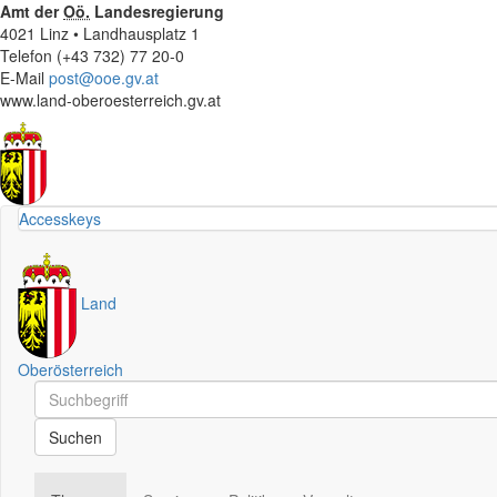
Amt der
Oö.
Landesregierung
4021 Linz • Landhausplatz 1
Telefon (+43 732) 77 20-0
E-Mail
post@ooe.gv.at
www.land-oberoesterreich.gv.at
Accesskeys
Land
Oberösterreich
Schnellsuche
Schnellsuche
Suchen