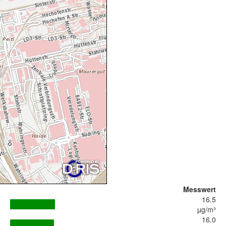
Messwert
16.5
µg/m³
16.0