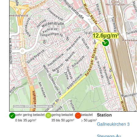
Quellen:
DORIS
,
basemap.at
Station
sehr gering belastet
gering belastet
belastet
0 bis 35 µg/m³
35 bis 50 µg/m³
> 50 µg/m³
Gallneukirchen 3
Steyregg-Au