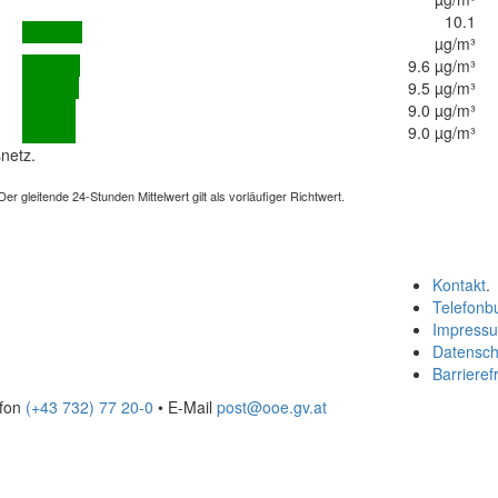
10.1
µg/m³
9.6 µg/m³
9.5 µg/m³
9.0 µg/m³
9.0 µg/m³
netz.
 gleitende 24-Stunden Mittelwert gilt als vorläufiger Richtwert.
Kontakt
.
Telefonb
Impress
Datensch
Barrierefr
efon
(+43 732) 77 20-0
• E-Mail
post@ooe.gv.at