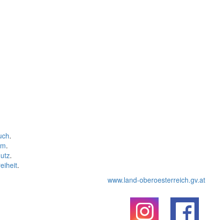
uch
.
um
.
utz
.
eiheit
.
www.land-oberoesterreich.gv.at