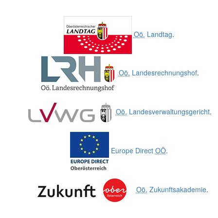
Oö.
Landtag
.
Oö.
Landesrechnungshof
.
Oö.
Landesverwaltungsgericht
.
Europe Direct
OÖ
.
Oö.
Zukunftsakademie
.