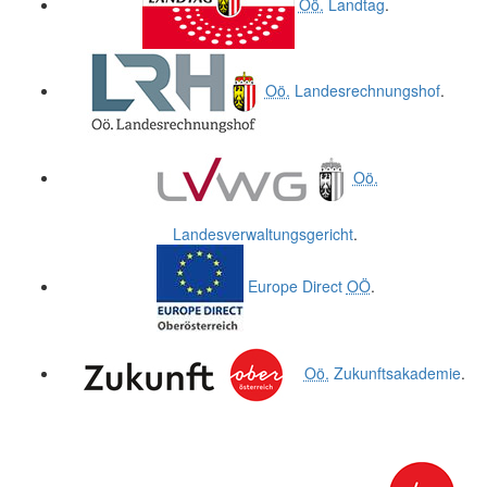
Oö.
Landtag
.
Oö.
Landesrechnungshof
.
Oö.
Landesverwaltungsgericht
.
Europe Direct
OÖ
.
Oö.
Zukunftsakademie
.