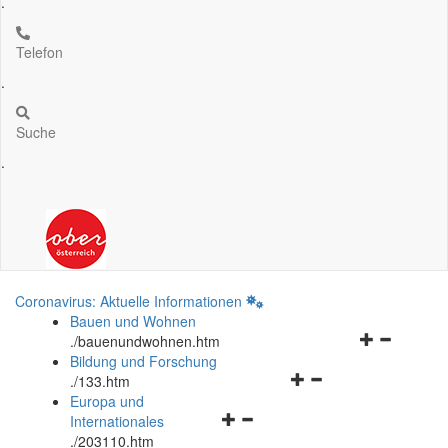
.
Telefon
.
Suche
.
Coronavirus: Aktuelle Informationen
Bauen und Wohnen
Navigationsm
.
/bauenundwohnen.htm
öffnen
Bildung und Forschung
Navigationsmenü
und
.
/133.htm
öffnen
schließen
Europa und
Navigationsmenü
und
Internationales
öffnen
schließen
.
/203110.htm