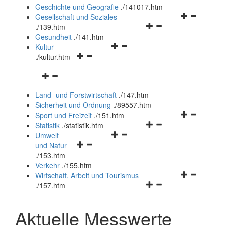
und
Geschichte und Geografie
.
/141017.htm
schließen
Navigationsm
Gesellschaft und Soziales
Navigationsmenü
öffnen
.
/139.htm
öffnen
und
Gesundheit
.
/141.htm
Navigationsmenü
und
schließen
Kultur
Navigationsmenü
öffnen
schließen
.
/kultur.htm
öffnen
und
Navigationsmenü
und
schließen
öffnen
schließen
Land- und Forstwirtschaft
.
/147.htm
und
Sicherheit und Ordnung
.
/89557.htm
schließen
Navigationsm
Sport und Freizeit
.
/151.htm
Navigationsmenü
öffnen
Statistik
.
/statistik.htm
Navigationsmenü
öffnen
und
Umwelt
Navigationsmenü
öffnen
und
schließen
und Natur
öffnen
und
schließen
.
/153.htm
und
schließen
Verkehr
.
/155.htm
schließen
Navigationsm
Wirtschaft, Arbeit und Tourismus
Navigationsmenü
öffnen
.
/157.htm
öffnen
und
und
schließen
Aktuelle Messwerte
schließen