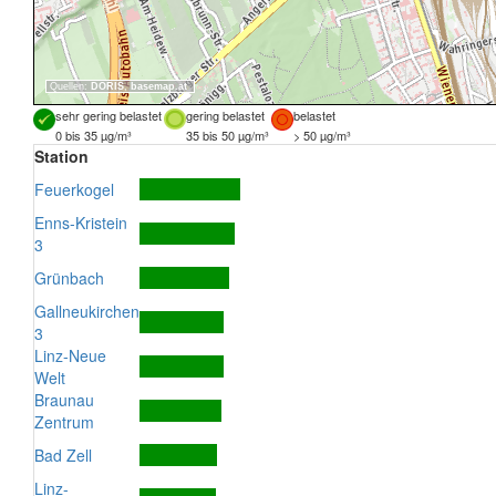
Quellen:
DORIS
,
basemap.at
sehr gering belastet
gering belastet
belastet
0 bis 35 µg/m³
35 bis 50 µg/m³
> 50 µg/m³
Station
Feuerkogel
Enns-Kristein
3
Grünbach
Gallneukirchen
3
Linz-Neue
Welt
Braunau
Zentrum
Bad Zell
Linz-