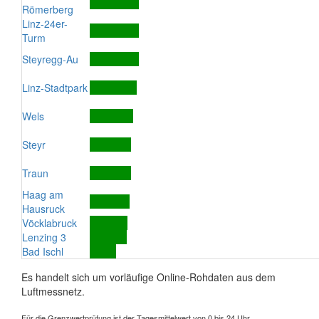
Römerberg
Linz-24er-
Turm
Steyregg-Au
Linz-Stadtpark
Wels
Steyr
Traun
Haag am
Hausruck
Vöcklabruck
Lenzing 3
Bad Ischl
Es handelt sich um vorläufige Online-Rohdaten aus dem
Luftmessnetz.
Für die Grenzwertprüfung ist der Tagesmittelwert von 0 bis 24 Uhr