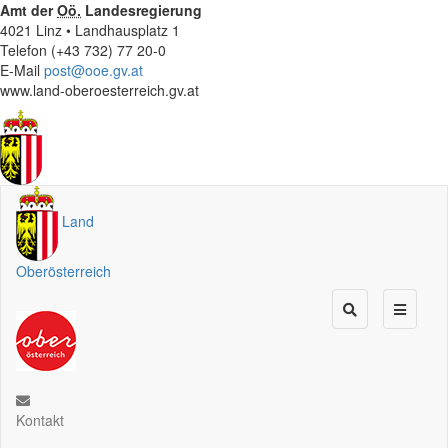
Amt der
Oö.
Landesregierung
4021 Linz • Landhausplatz 1
Telefon (+43 732) 77 20-0
E-Mail
post@ooe.gv.at
www.land-oberoesterreich.gv.at
Land
Oberösterreich
Kontakt