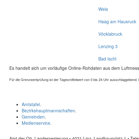
Wels
Haag am Hausruck
Vöcklabruck
Lenzing 3
Bad Ischl
Es handelt sich um vorläufige Online-Rohdaten aus dem Luftmess
Für die Grenzwertprüfung ist der Tagesmittelwert von 0 bis 24 Uhr ausschlaggebend. Der
Amtstafel
.
Bezirkshauptmannschaften
.
Gemeinden
.
Medienservice
.
Amt der Oö. Landesregierung • 4021 Linz, Landhausplatz 1
• Tel