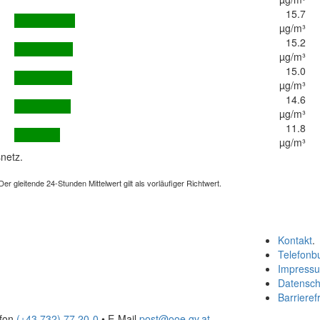
15.7
µg/m³
15.2
µg/m³
15.0
µg/m³
14.6
µg/m³
11.8
µg/m³
netz.
 gleitende 24-Stunden Mittelwert gilt als vorläufiger Richtwert.
Kontakt
.
Telefonb
Impress
Datensch
Barrierefr
efon
(+43 732) 77 20-0
• E-Mail
post@ooe.gv.at