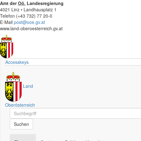
Amt der
Oö.
Landesregierung
4021 Linz • Landhausplatz 1
Telefon (+43 732) 77 20-0
E-Mail
post@ooe.gv.at
www.land-oberoesterreich.gv.at
Accesskeys
Land
Oberösterreich
Schnellsuche
Schnellsuche
Suchen