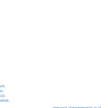
uch
.
um
.
utz
.
eiheit
.
www.land-oberoesterreich.gv.at