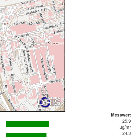
Messwert
25.9
µg/m³
24.3