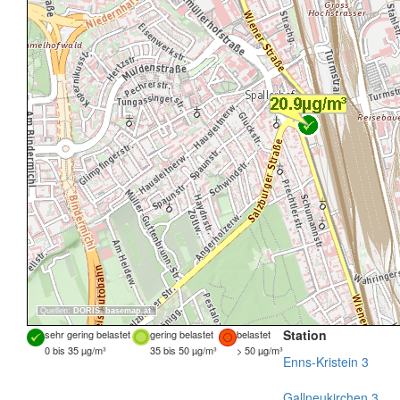
Quellen:
DORIS
,
basemap.at
Station
sehr gering belastet
gering belastet
belastet
0 bis 35 µg/m³
35 bis 50 µg/m³
> 50 µg/m³
Enns-Kristein 3
Gallneukirchen 3