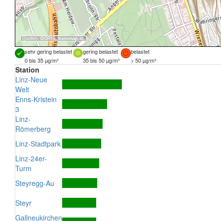
Quellen:
DORIS
,
basemap.at
sehr gering belastet
gering belastet
belastet
0 bis 35 µg/m³
35 bis 50 µg/m³
> 50 µg/m³
Station
Linz-Neue
Welt
Enns-Kristein
3
Linz-
Römerberg
Linz-Stadtpark
Linz-24er-
Turm
Steyregg-Au
Steyr
Gallneukirchen