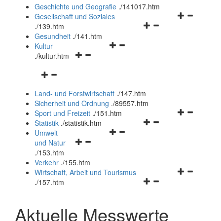
und
Geschichte und Geografie
.
/141017.htm
schließen
Navigationsm
Gesellschaft und Soziales
Navigationsmenü
öffnen
.
/139.htm
öffnen
und
Gesundheit
.
/141.htm
Navigationsmenü
und
schließen
Kultur
Navigationsmenü
öffnen
schließen
.
/kultur.htm
öffnen
und
Navigationsmenü
und
schließen
öffnen
schließen
Land- und Forstwirtschaft
.
/147.htm
und
Sicherheit und Ordnung
.
/89557.htm
schließen
Navigationsm
Sport und Freizeit
.
/151.htm
Navigationsmenü
öffnen
Statistik
.
/statistik.htm
Navigationsmenü
öffnen
und
Umwelt
Navigationsmenü
öffnen
und
schließen
und Natur
öffnen
und
schließen
.
/153.htm
und
schließen
Verkehr
.
/155.htm
schließen
Navigationsm
Wirtschaft, Arbeit und Tourismus
Navigationsmenü
öffnen
.
/157.htm
öffnen
und
und
schließen
Aktuelle Messwerte
schließen