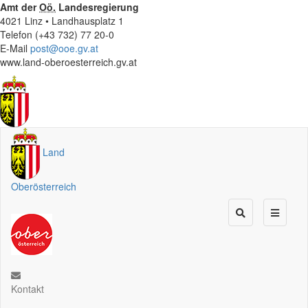
Amt der
Oö.
Landesregierung
4021 Linz • Landhausplatz 1
Telefon (+43 732) 77 20-0
E-Mail
post@ooe.gv.at
www.land-oberoesterreich.gv.at
Land
Oberösterreich
Kontakt