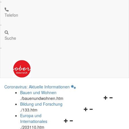
.
Telefon
.
Suche
.
Coronavirus: Aktuelle Informationen
Bauen und Wohnen
Navigationsm
.
/bauenundwohnen.htm
öffnen
Bildung und Forschung
Navigationsmenü
und
.
/133.htm
öffnen
schließen
Europa und
Navigationsmenü
und
Internationales
öffnen
schließen
.
/203110.htm