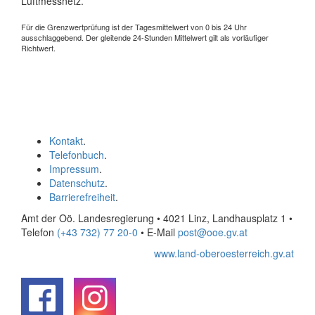
Luftmessnetz.
Für die Grenzwertprüfung ist der Tagesmittelwert von 0 bis 24 Uhr
ausschlaggebend. Der gleitende 24-Stunden Mittelwert gilt als vorläufiger
Richtwert.
Kontakt
.
Telefonbuch
.
Impressum
.
Datenschutz
.
Barrierefreiheit
.
Amt der Oö. Landesregierung • 4021 Linz, Landhausplatz 1
•
Telefon
(+43 732) 77 20-0
• E-Mail
post@ooe.gv.at
www.land-oberoesterreich.gv.at