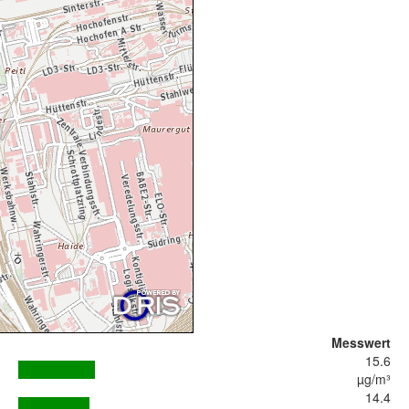
Messwert
15.6
µg/m³
14.4