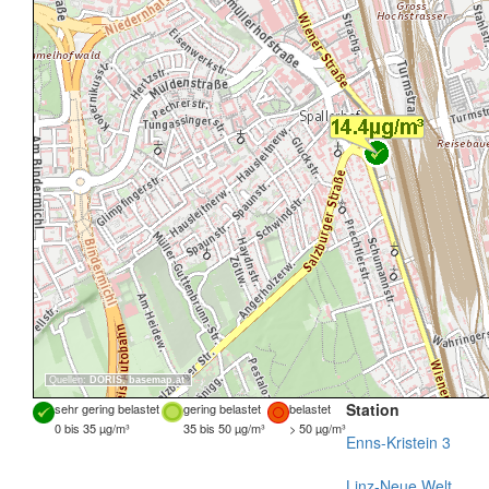
Quellen:
DORIS
,
basemap.at
Station
sehr gering belastet
gering belastet
belastet
0 bis 35 µg/m³
35 bis 50 µg/m³
> 50 µg/m³
Enns-Kristein 3
Linz-Neue Welt