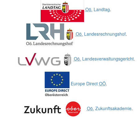
Oö.
Landtag
.
Oö.
Landesrechnungshof
.
Oö.
Landesverwaltungsgericht
.
Europe Direct
OÖ
.
Oö.
Zukunftsakademie
.