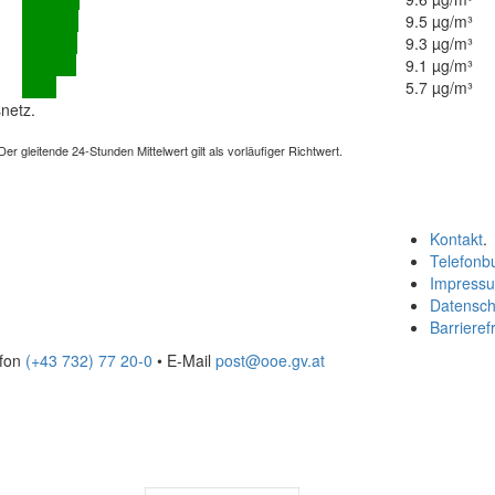
9.5 µg/m³
9.3 µg/m³
9.1 µg/m³
5.7 µg/m³
netz.
 gleitende 24-Stunden Mittelwert gilt als vorläufiger Richtwert.
Kontakt
.
Telefonb
Impress
Datensch
Barrierefr
efon
(+43 732) 77 20-0
• E-Mail
post@ooe.gv.at