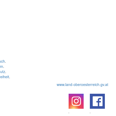
uch
.
um
.
utz
.
eiheit
.
www.land-oberoesterreich.gv.at
.
.