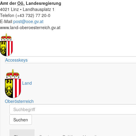
Amt der
Oö.
Landesregierung
4021 Linz • Landhausplatz 1
Telefon (+43 732) 77 20-0
E-Mail
post@ooe.gv.at
www.land-oberoesterreich.gv.at
Accesskeys
Land
Oberösterreich
Schnellsuche
Schnellsuche
Suchen