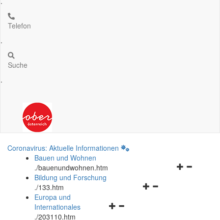
.
Telefon
.
Suche
.
Coronavirus: Aktuelle Informationen
Bauen und Wohnen
Navigationsm
.
/bauenundwohnen.htm
öffnen
Bildung und Forschung
Navigationsmenü
und
.
/133.htm
öffnen
schließen
Europa und
Navigationsmenü
und
Internationales
öffnen
schließen
.
/203110.htm