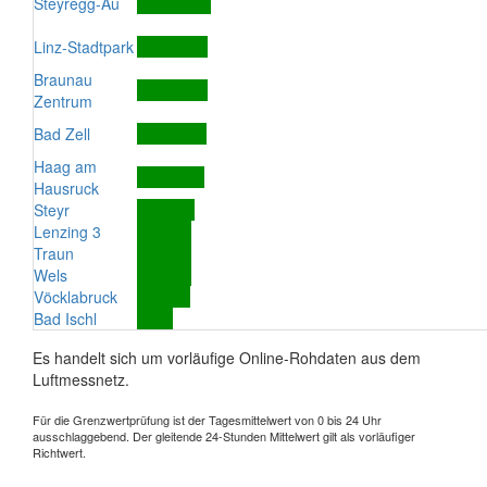
Steyregg-Au
Linz-Stadtpark
Braunau
Zentrum
Bad Zell
Haag am
Hausruck
Steyr
Lenzing 3
Traun
Wels
Vöcklabruck
Bad Ischl
Es handelt sich um vorläufige Online-Rohdaten aus dem
Luftmessnetz.
Für die Grenzwertprüfung ist der Tagesmittelwert von 0 bis 24 Uhr
ausschlaggebend. Der gleitende 24-Stunden Mittelwert gilt als vorläufiger
Richtwert.