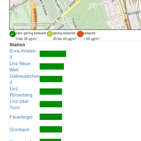
Quellen:
DORIS
,
basemap.at
sehr gering belastet
gering belastet
belastet
0 bis 35 µg/m³
35 bis 50 µg/m³
> 50 µg/m³
Station
Enns-Kristein
3
Linz-Neue
Welt
Gallneukirchen
3
Linz-
Römerberg
Linz-24er-
Turm
Feuerkogel
Grünbach