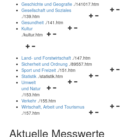
und
Geschichte und Geografie
.
/141017.htm
schließen
Navigationsm
Gesellschaft und Soziales
Navigationsmenü
öffnen
.
/139.htm
öffnen
und
Gesundheit
.
/141.htm
Navigationsmenü
und
schließen
Kultur
Navigationsmenü
öffnen
schließen
.
/kultur.htm
öffnen
und
Navigationsmenü
und
schließen
öffnen
schließen
Land- und Forstwirtschaft
.
/147.htm
und
Sicherheit und Ordnung
.
/89557.htm
schließen
Navigationsm
Sport und Freizeit
.
/151.htm
Navigationsmenü
öffnen
Statistik
.
/statistik.htm
Navigationsmenü
öffnen
und
Umwelt
Navigationsmenü
öffnen
und
schließen
und Natur
öffnen
und
schließen
.
/153.htm
und
schließen
Verkehr
.
/155.htm
schließen
Navigationsm
Wirtschaft, Arbeit und Tourismus
Navigationsmenü
öffnen
.
/157.htm
öffnen
und
und
schließen
Aktuelle Messwerte
schließen