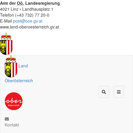
Amt der
Oö.
Landesregierung
4021 Linz • Landhausplatz 1
Telefon (+43 732) 77 20-0
E-Mail
post@ooe.gv.at
www.land-oberoesterreich.gv.at
Land
Oberösterreich
Kontakt