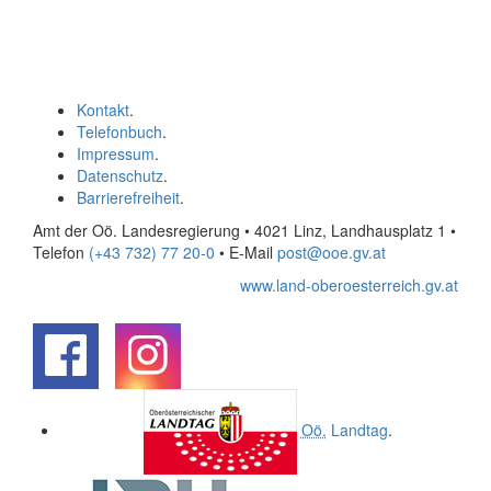
Kontakt
.
Telefonbuch
.
Impressum
.
Datenschutz
.
Barrierefreiheit
.
Amt der Oö. Landesregierung • 4021 Linz, Landhausplatz 1
•
Telefon
(+43 732) 77 20-0
• E-Mail
post@ooe.gv.at
www.land-oberoesterreich.gv.at
.
.
Oö.
Landtag
.