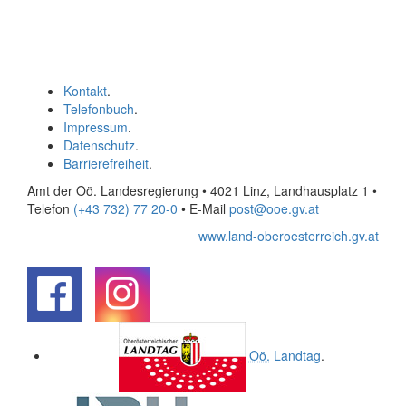
Kontakt
.
Telefonbuch
.
Impressum
.
Datenschutz
.
Barrierefreiheit
.
Amt der Oö. Landesregierung • 4021 Linz, Landhausplatz 1
•
Telefon
(+43 732) 77 20-0
• E-Mail
post@ooe.gv.at
www.land-oberoesterreich.gv.at
.
.
Oö.
Landtag
.