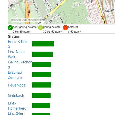
Quellen:
DORIS
,
basemap.at
sehr gering belastet
gering belastet
belastet
0 bis 35 µg/m³
35 bis 50 µg/m³
> 50 µg/m³
Station
Enns-Kristein
3
Linz-Neue
Welt
Gallneukirchen
3
Braunau
Zentrum
Feuerkogel
Grünbach
Linz-
Römerberg
Linz-24er-