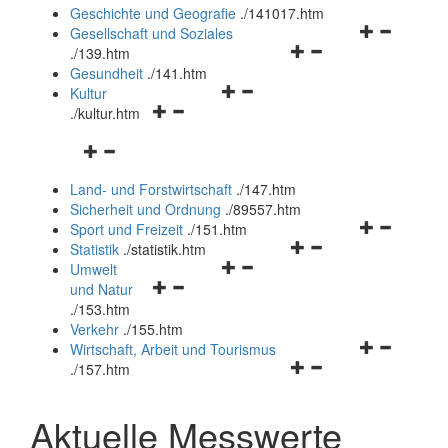
und
Geschichte und Geografie
.
/141017.htm
schließen
Navigationsm
Gesellschaft und Soziales
Navigationsmenü
öffnen
.
/139.htm
öffnen
und
Gesundheit
.
/141.htm
Navigationsmenü
und
schließen
Kultur
Navigationsmenü
öffnen
schließen
.
/kultur.htm
öffnen
und
Navigationsmenü
und
schließen
öffnen
schließen
Land- und Forstwirtschaft
.
/147.htm
und
Sicherheit und Ordnung
.
/89557.htm
schließen
Navigationsm
Sport und Freizeit
.
/151.htm
Navigationsmenü
öffnen
Statistik
.
/statistik.htm
Navigationsmenü
öffnen
und
Umwelt
Navigationsmenü
öffnen
und
schließen
und Natur
öffnen
und
schließen
.
/153.htm
und
schließen
Verkehr
.
/155.htm
schließen
Navigationsm
Wirtschaft, Arbeit und Tourismus
Navigationsmenü
öffnen
.
/157.htm
öffnen
und
und
schließen
Aktuelle Messwerte
schließen