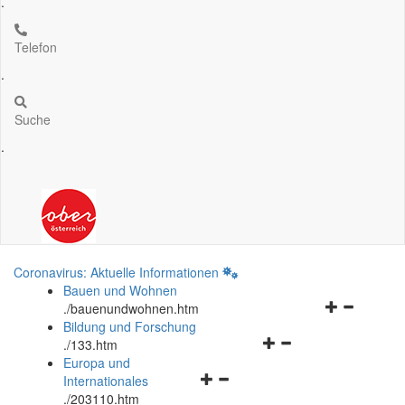
.
Telefon
.
Suche
.
Coronavirus: Aktuelle Informationen
Bauen und Wohnen
Navigationsm
.
/bauenundwohnen.htm
öffnen
Bildung und Forschung
Navigationsmenü
und
.
/133.htm
öffnen
schließen
Europa und
Navigationsmenü
und
Internationales
öffnen
schließen
.
/203110.htm