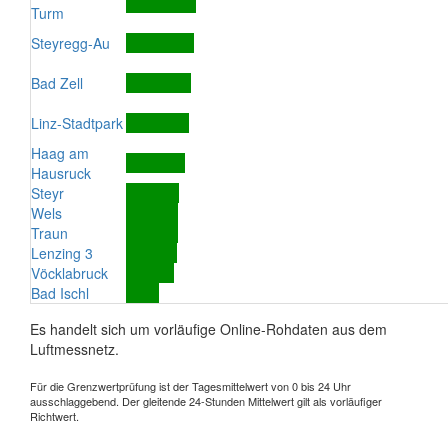
Turm
Steyregg-Au
Bad Zell
Linz-Stadtpark
Haag am
Hausruck
Steyr
Wels
Traun
Lenzing 3
Vöcklabruck
Bad Ischl
Es handelt sich um vorläufige Online-Rohdaten aus dem
Luftmessnetz.
Für die Grenzwertprüfung ist der Tagesmittelwert von 0 bis 24 Uhr
ausschlaggebend. Der gleitende 24-Stunden Mittelwert gilt als vorläufiger
Richtwert.