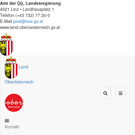
Amt der
Oö.
Landesregierung
4021 Linz • Landhausplatz 1
Telefon (+43 732) 77 20-0
E-Mail
post@ooe.gv.at
www.land-oberoesterreich.gv.at
Land
Oberösterreich
Kontakt