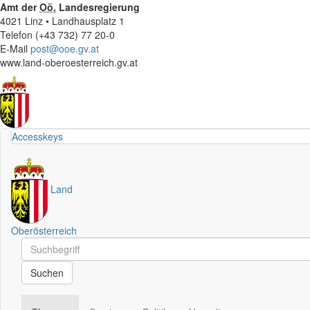
Amt der
Oö.
Landesregierung
4021 Linz • Landhausplatz 1
Telefon (+43 732) 77 20-0
E-Mail
post@ooe.gv.at
www.land-oberoesterreich.gv.at
Accesskeys
Land
Oberösterreich
Schnellsuche
Schnellsuche
Suchen