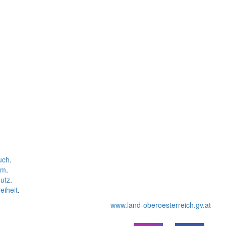
uch
.
um
.
utz
.
eiheit
.
www.land-oberoesterreich.gv.at