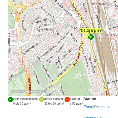
Quellen:
DORIS
,
basemap.at
Station
sehr gering belastet
gering belastet
belastet
0 bis 35 µg/m³
35 bis 50 µg/m³
> 50 µg/m³
Enns-Kristein 3
Feuerkogel