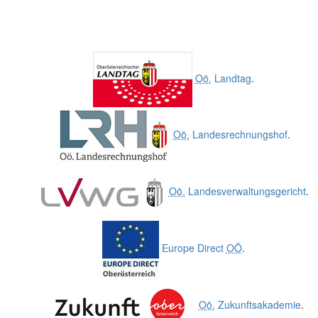
Oö.
Landtag
.
Oö.
Landesrechnungshof
.
Oö.
Landesverwaltungsgericht
.
Europe Direct
OÖ
.
Oö.
Zukunftsakademie
.