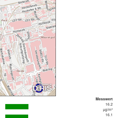
Messwert
16.2
µg/m³
16.1