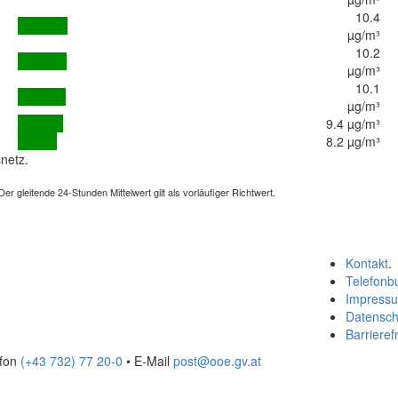
10.4
µg/m³
10.2
µg/m³
10.1
µg/m³
9.4 µg/m³
8.2 µg/m³
netz.
 gleitende 24-Stunden Mittelwert gilt als vorläufiger Richtwert.
Kontakt
.
Telefonb
Impress
Datensch
Barrierefr
efon
(+43 732) 77 20-0
• E-Mail
post@ooe.gv.at