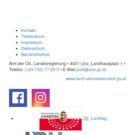
Kontakt
.
Telefonbuch
.
Impressum
.
Datenschutz
.
Barrierefreiheit
.
Amt der Oö. Landesregierung • 4021 Linz, Landhausplatz 1
•
Telefon
(+43 732) 77 20-0
• E-Mail
post@ooe.gv.at
www.land-oberoesterreich.gv.at
.
.
Oö.
Landtag
.