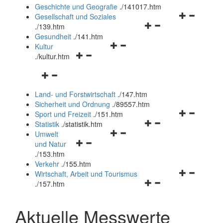
und
Geschichte und Geografie
.
/141017.htm
schließen
Navigationsm
Gesellschaft und Soziales
Navigationsmenü
öffnen
.
/139.htm
öffnen
und
Gesundheit
.
/141.htm
Navigationsmenü
und
schließen
Kultur
Navigationsmenü
öffnen
schließen
.
/kultur.htm
öffnen
und
Navigationsmenü
und
schließen
öffnen
schließen
Land- und Forstwirtschaft
.
/147.htm
und
Sicherheit und Ordnung
.
/89557.htm
schließen
Navigationsm
Sport und Freizeit
.
/151.htm
Navigationsmenü
öffnen
Statistik
.
/statistik.htm
Navigationsmenü
öffnen
und
Umwelt
Navigationsmenü
öffnen
und
schließen
und Natur
öffnen
und
schließen
.
/153.htm
und
schließen
Verkehr
.
/155.htm
schließen
Navigationsm
Wirtschaft, Arbeit und Tourismus
Navigationsmenü
öffnen
.
/157.htm
öffnen
und
und
schließen
Aktuelle Messwerte
schließen