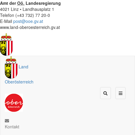
Amt der
Oö.
Landesregierung
4021 Linz • Landhausplatz 1
Telefon (+43 732) 77 20-0
E-Mail
post@ooe.gv.at
www.land-oberoesterreich.gv.at
Land
Oberösterreich
Kontakt