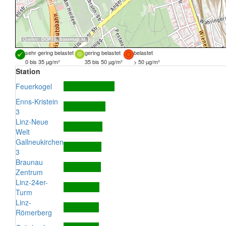
Quellen:
DORIS
,
basemap.at
sehr gering belastet
gering belastet
belastet
0 bis 35 µg/m³
35 bis 50 µg/m³
> 50 µg/m³
Station
Feuerkogel
Enns-Kristein
3
Linz-Neue
Welt
Gallneukirchen
3
Braunau
Zentrum
Linz-24er-
Turm
Linz-
Römerberg