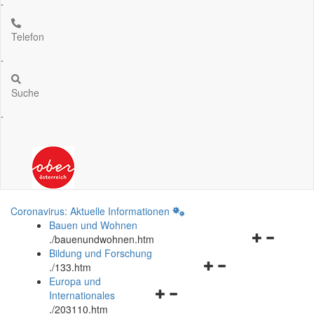
.
Telefon
.
Suche
.
Coronavirus: Aktuelle Informationen
Bauen und Wohnen
Navigationsm
.
/bauenundwohnen.htm
öffnen
Bildung und Forschung
Navigationsmenü
und
.
/133.htm
öffnen
schließen
Europa und
Navigationsmenü
und
Internationales
öffnen
schließen
.
/203110.htm