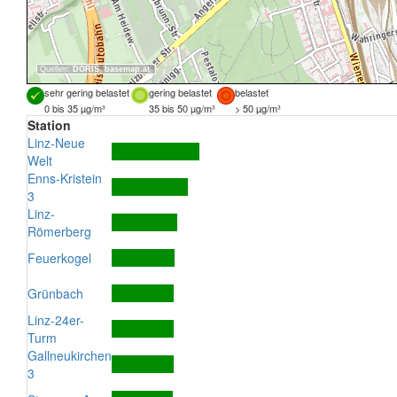
Quellen:
DORIS
,
basemap.at
sehr gering belastet
gering belastet
belastet
0 bis 35 µg/m³
35 bis 50 µg/m³
> 50 µg/m³
Station
Linz-Neue
Welt
Enns-Kristein
3
Linz-
Römerberg
Feuerkogel
Grünbach
Linz-24er-
Turm
Gallneukirchen
3