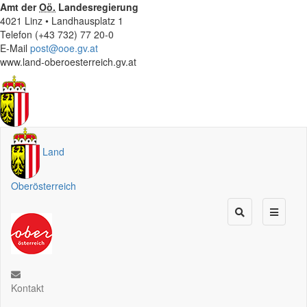
Amt der
Oö.
Landesregierung
4021 Linz • Landhausplatz 1
Telefon (+43 732) 77 20-0
E-Mail
post@ooe.gv.at
www.land-oberoesterreich.gv.at
Land
Oberösterreich
Kontakt