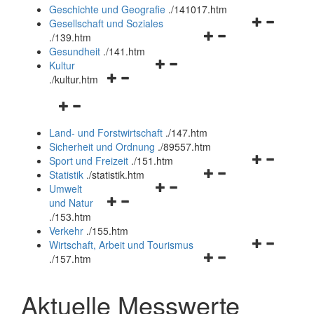
und
Geschichte und Geografie
.
/141017.htm
schließen
Navigationsm
Gesellschaft und Soziales
Navigationsmenü
öffnen
.
/139.htm
öffnen
und
Gesundheit
.
/141.htm
Navigationsmenü
und
schließen
Kultur
Navigationsmenü
öffnen
schließen
.
/kultur.htm
öffnen
und
Navigationsmenü
und
schließen
öffnen
schließen
Land- und Forstwirtschaft
.
/147.htm
und
Sicherheit und Ordnung
.
/89557.htm
schließen
Navigationsm
Sport und Freizeit
.
/151.htm
Navigationsmenü
öffnen
Statistik
.
/statistik.htm
Navigationsmenü
öffnen
und
Umwelt
Navigationsmenü
öffnen
und
schließen
und Natur
öffnen
und
schließen
.
/153.htm
und
schließen
Verkehr
.
/155.htm
schließen
Navigationsm
Wirtschaft, Arbeit und Tourismus
Navigationsmenü
öffnen
.
/157.htm
öffnen
und
und
schließen
Aktuelle Messwerte
schließen