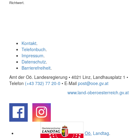
Richtwert.
Kontakt
.
Telefonbuch
.
Impressum
.
Datenschutz
.
Barrierefreiheit
.
Amt der Oö. Landesregierung • 4021 Linz, Landhausplatz 1
•
Telefon
(+43 732) 77 20-0
• E-Mail
post@ooe.gv.at
www.land-oberoesterreich.gv.at
.
.
Oö.
Landtag
.