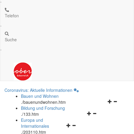
.
Telefon
.
Suche
.
Coronavirus: Aktuelle Informationen
Bauen und Wohnen
Navigationsm
.
/bauenundwohnen.htm
öffnen
Bildung und Forschung
Navigationsmenü
und
.
/133.htm
öffnen
schließen
Europa und
Navigationsmenü
und
Internationales
öffnen
schließen
.
/203110.htm