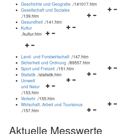
und
Geschichte und Geografie
.
/141017.htm
schließen
Navigationsm
Gesellschaft und Soziales
Navigationsmenü
öffnen
.
/139.htm
öffnen
und
Gesundheit
.
/141.htm
Navigationsmenü
und
schließen
Kultur
Navigationsmenü
öffnen
schließen
.
/kultur.htm
öffnen
und
Navigationsmenü
und
schließen
öffnen
schließen
Land- und Forstwirtschaft
.
/147.htm
und
Sicherheit und Ordnung
.
/89557.htm
schließen
Navigationsm
Sport und Freizeit
.
/151.htm
Navigationsmenü
öffnen
Statistik
.
/statistik.htm
Navigationsmenü
öffnen
und
Umwelt
Navigationsmenü
öffnen
und
schließen
und Natur
öffnen
und
schließen
.
/153.htm
und
schließen
Verkehr
.
/155.htm
schließen
Navigationsm
Wirtschaft, Arbeit und Tourismus
Navigationsmenü
öffnen
.
/157.htm
öffnen
und
und
schließen
Aktuelle Messwerte
schließen