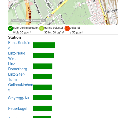
Quellen:
DORIS
,
basemap.at
sehr gering belastet
gering belastet
belastet
0 bis 35 µg/m³
35 bis 50 µg/m³
> 50 µg/m³
Station
Enns-Kristein
3
Linz-Neue
Welt
Linz-
Römerberg
Linz-24er-
Turm
Gallneukirchen
3
Steyregg-Au
Feuerkogel