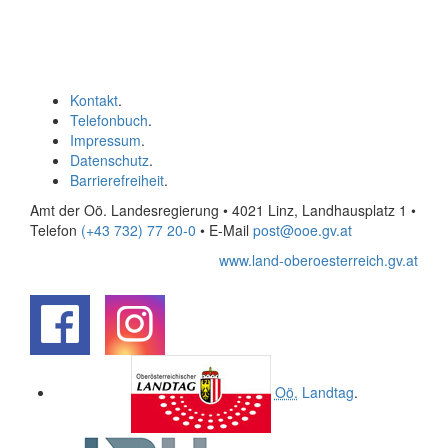
Kontakt
.
Telefonbuch
.
Impressum
.
Datenschutz
.
Barrierefreiheit
.
Amt der Oö. Landesregierung • 4021 Linz, Landhausplatz 1
•
Telefon
(+43 732) 77 20-0
• E-Mail
post@ooe.gv.at
www.land-oberoesterreich.gv.at
.
.
Oö.
Landtag
.