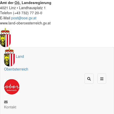
Amt der
Oö.
Landesregierung
4021 Linz • Landhausplatz 1
Telefon (+43 732) 77 20-0
E-Mail
post@ooe.gv.at
www.land-oberoesterreich.gv.at
Land
Oberösterreich
Kontakt