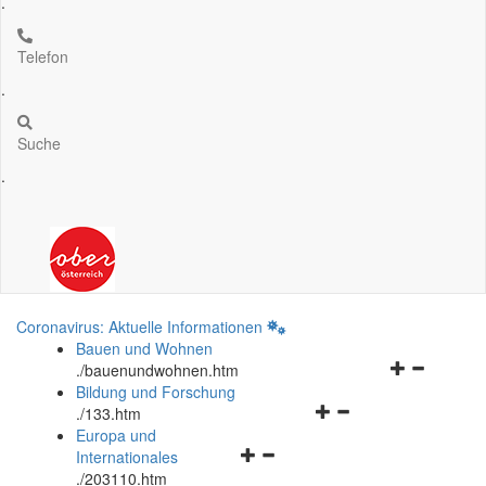
.
Telefon
.
Suche
.
Coronavirus: Aktuelle Informationen
Bauen und Wohnen
Navigationsm
.
/bauenundwohnen.htm
öffnen
Bildung und Forschung
Navigationsmenü
und
.
/133.htm
öffnen
schließen
Europa und
Navigationsmenü
und
Internationales
öffnen
schließen
.
/203110.htm