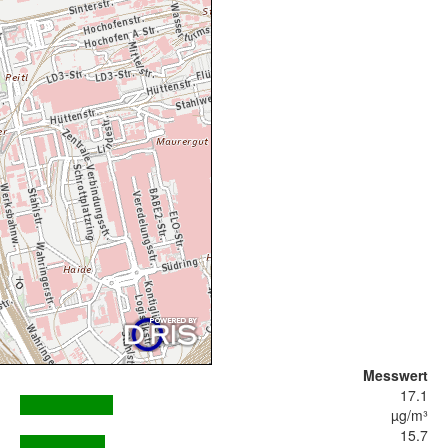
Messwert
17.1
µg/m³
15.7