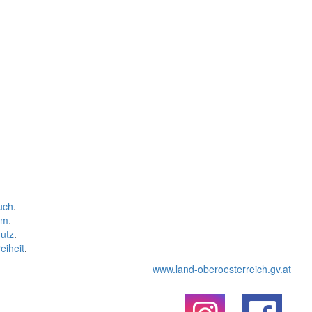
uch
.
um
.
utz
.
eiheit
.
www.land-oberoesterreich.gv.at