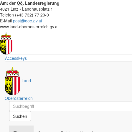
Amt der
Oö.
Landesregierung
4021 Linz • Landhausplatz 1
Telefon (+43 732) 77 20-0
E-Mail
post@ooe.gv.at
www.land-oberoesterreich.gv.at
Accesskeys
Land
Oberösterreich
Schnellsuche
Schnellsuche
Suchen