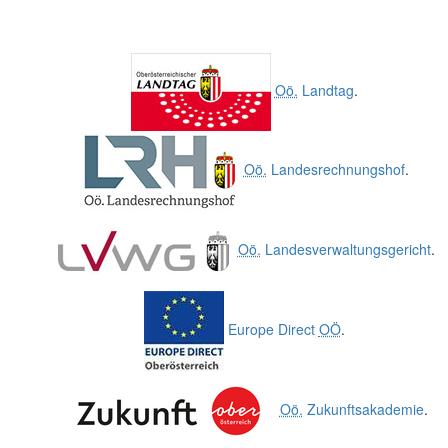
Oö.
Landtag
.
Oö.
Landesrechnungshof
.
Oö.
Landesverwaltungsgericht
.
Europe Direct
OÖ
.
Oö.
Zukunftsakademie
.