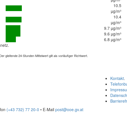
10.5
µg/m³
10.4
µg/m³
9.7 µg/m³
9.6 µg/m³
6.8 µg/m³
netz.
 gleitende 24-Stunden Mittelwert gilt als vorläufiger Richtwert.
Kontakt
.
Telefonb
Impress
Datensch
Barrierefr
efon
(+43 732) 77 20-0
• E-Mail
post@ooe.gv.at