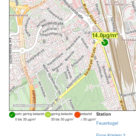
Quellen:
DORIS
,
basemap.at
Station
sehr gering belastet
gering belastet
belastet
0 bis 35 µg/m³
35 bis 50 µg/m³
> 50 µg/m³
Feuerkogel
Enns-Kristein 3