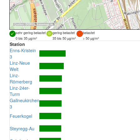
Quellen:
DORIS
,
basemap.at
sehr gering belastet
gering belastet
belastet
0 bis 35 µg/m³
35 bis 50 µg/m³
> 50 µg/m³
Station
Enns-Kristein
3
Linz-Neue
Welt
Linz-
Römerberg
Linz-24er-
Turm
Gallneukirchen
3
Feuerkogel
Steyregg-Au