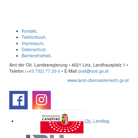
Kontakt
.
Telefonbuch
.
Impressum
.
Datenschutz
.
Barrierefreiheit
.
Amt der Oö. Landesregierung • 4021 Linz, Landhausplatz 1
•
Telefon
(+43 732) 77 20-0
• E-Mail
post@ooe.gv.at
www.land-oberoesterreich.gv.at
.
.
Oö.
Landtag
.