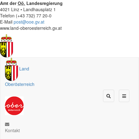
Amt der
Oö.
Landesregierung
4021 Linz • Landhausplatz 1
Telefon (+43 732) 77 20-0
E-Mail
post@ooe.gv.at
www.land-oberoesterreich.gv.at
Land
Oberösterreich
Kontakt