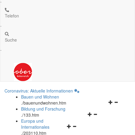
.
Telefon
.
Suche
.
Coronavirus: Aktuelle Informationen
Bauen und Wohnen
Navigationsm
.
/bauenundwohnen.htm
öffnen
Bildung und Forschung
Navigationsmenü
und
.
/133.htm
öffnen
schließen
Europa und
Navigationsmenü
und
Internationales
öffnen
schließen
.
/203110.htm