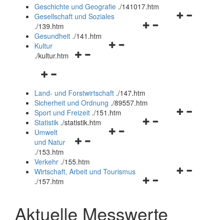
und
Geschichte und Geografie
.
/141017.htm
schließen
Navigationsm
Gesellschaft und Soziales
Navigationsmenü
öffnen
.
/139.htm
öffnen
und
Gesundheit
.
/141.htm
Navigationsmenü
und
schließen
Kultur
Navigationsmenü
öffnen
schließen
.
/kultur.htm
öffnen
und
Navigationsmenü
und
schließen
öffnen
schließen
Land- und Forstwirtschaft
.
/147.htm
und
Sicherheit und Ordnung
.
/89557.htm
schließen
Navigationsm
Sport und Freizeit
.
/151.htm
Navigationsmenü
öffnen
Statistik
.
/statistik.htm
Navigationsmenü
öffnen
und
Umwelt
Navigationsmenü
öffnen
und
schließen
und Natur
öffnen
und
schließen
.
/153.htm
und
schließen
Verkehr
.
/155.htm
schließen
Navigationsm
Wirtschaft, Arbeit und Tourismus
Navigationsmenü
öffnen
.
/157.htm
öffnen
und
und
schließen
Aktuelle Messwerte
schließen