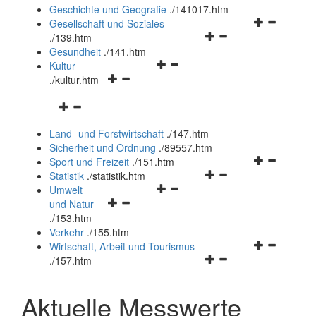
und
Geschichte und Geografie
.
/141017.htm
schließen
Navigationsm
Gesellschaft und Soziales
Navigationsmenü
öffnen
.
/139.htm
öffnen
und
Gesundheit
.
/141.htm
Navigationsmenü
und
schließen
Kultur
Navigationsmenü
öffnen
schließen
.
/kultur.htm
öffnen
und
Navigationsmenü
und
schließen
öffnen
schließen
Land- und Forstwirtschaft
.
/147.htm
und
Sicherheit und Ordnung
.
/89557.htm
schließen
Navigationsm
Sport und Freizeit
.
/151.htm
Navigationsmenü
öffnen
Statistik
.
/statistik.htm
Navigationsmenü
öffnen
und
Umwelt
Navigationsmenü
öffnen
und
schließen
und Natur
öffnen
und
schließen
.
/153.htm
und
schließen
Verkehr
.
/155.htm
schließen
Navigationsm
Wirtschaft, Arbeit und Tourismus
Navigationsmenü
öffnen
.
/157.htm
öffnen
und
und
schließen
Aktuelle Messwerte
schließen