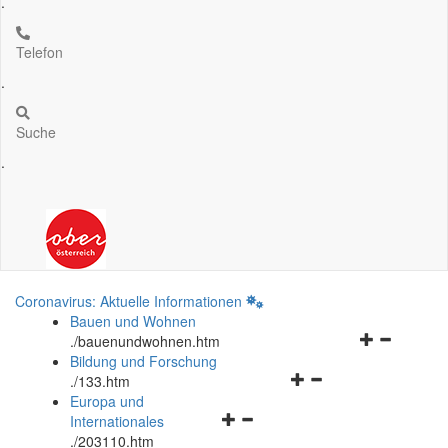
.
Telefon
.
Suche
.
Coronavirus: Aktuelle Informationen
Bauen und Wohnen
Navigationsm
.
/bauenundwohnen.htm
öffnen
Bildung und Forschung
Navigationsmenü
und
.
/133.htm
öffnen
schließen
Europa und
Navigationsmenü
und
Internationales
öffnen
schließen
.
/203110.htm