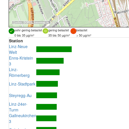
Quellen:
DORIS
,
basemap.at
sehr gering belastet
gering belastet
belastet
0 bis 35 µg/m³
35 bis 50 µg/m³
> 50 µg/m³
Station
Linz-Neue
Welt
Enns-Kristein
3
Linz-
Römerberg
Linz-Stadtpark
Steyregg-Au
Linz-24er-
Turm
Gallneukirchen
3