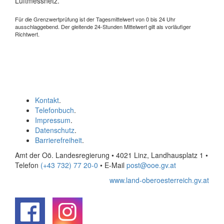
Luftmessnetz.
Für die Grenzwertprüfung ist der Tagesmittelwert von 0 bis 24 Uhr
ausschlaggebend. Der gleitende 24-Stunden Mittelwert gilt als vorläufiger
Richtwert.
Kontakt
.
Telefonbuch
.
Impressum
.
Datenschutz
.
Barrierefreiheit
.
Amt der Oö. Landesregierung • 4021 Linz, Landhausplatz 1
•
Telefon
(+43 732) 77 20-0
• E-Mail
post@ooe.gv.at
www.land-oberoesterreich.gv.at