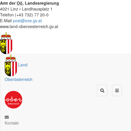
Amt der
Oö.
Landesregierung
4021 Linz • Landhausplatz 1
Telefon (+43 732) 77 20-0
E-Mail
post@ooe.gv.at
www.land-oberoesterreich.gv.at
Land
Oberösterreich
Kontakt